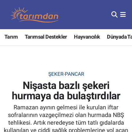
Tarım
Nöbetçi Eczaneler
Tarım
Tarımsal Destekler
Hayvancılık
Dünyada T
Hayvancılık
Hava Durumu
Gıda
Trafik Durumu
Güncel
Süper Lig Puan Durumu ve Fikstür
ŞEKER-PANCAR
Nişasta bazlı şekeri
Tarımsal Destekler
Tüm Manşetler
hurmaya da bulaştırdılar
Tarım Bakanlığı
Son Dakika Haberleri
Ramazan ayının gelmesi ile kurulan iftar
TZOB
Haber Arşivi
sofralarının vazgeçilmezi olan hurmada NBŞ
tehlikesi. Artık neredeyse tüm tatlı gıdalarda
Tarım Kredi Kooperatifleri
kullanılan ve ciddi sağlık problemlerine yol açan