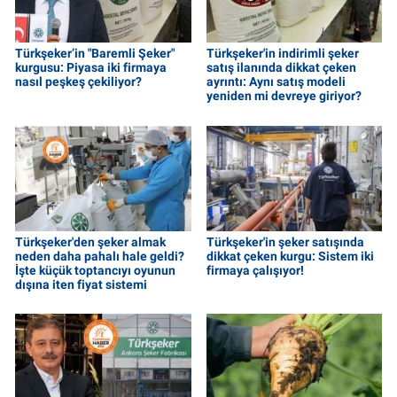
Türkşeker’in "Baremli Şeker"
Türkşeker'in indirimli şeker
kurgusu: Piyasa iki firmaya
satış ilanında dikkat çeken
nasıl peşkeş çekiliyor?
ayrıntı: Aynı satış modeli
yeniden mi devreye giriyor?
Türkşeker'den şeker almak
Türkşeker'in şeker satışında
neden daha pahalı hale geldi?
dikkat çeken kurgu: Sistem iki
İşte küçük toptancıyı oyunun
firmaya çalışıyor!
dışına iten fiyat sistemi