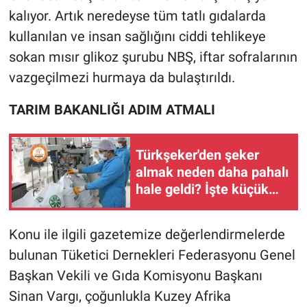
kalıyor. Artık neredeyse tüm tatlı gıdalarda
kullanılan ve insan sağlığını ciddi tehlikeye
sokan mısır glikoz şurubu NBŞ, iftar sofralarının
vazgeçilmezi hurmaya da bulaştırıldı.
TARIM BAKANLIĞI ADIM ATMALI
Türkşeker'den şeker
almak neden daha pahalı
hale geldi? İşte küçük
toptancıyı oyunun dışına
iten fiyat sistemi
Konu ile ilgili gazetemize değerlendirmelerde
bulunan Tüketici Dernekleri Federasyonu Genel
Başkan Vekili ve Gıda Komisyonu Başkanı
Sinan Vargı, çoğunlukla Kuzey Afrika