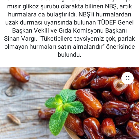
mısır glikoz şurubu olarakta bilinen NBŞ, artık
Pankobirlik
hurmalara da bulaştırıldı. NBŞ'li hurmalardan
uzak durması uyarısında bulunan TÜDEF Genel
Et fiyatları
Başkan Vekili ve Gıda Komisyonu Başkanı
Sinan Vargı, "Tüketicilere tavsiyemiz çok, parlak
Tarım Bilgisi
olmayan hurmaları satın almalarıdır" önerisinde
bulundu.
Yetiştirici Soruyor
Dünyada Tarım
Üretici Birlikleri
Şeker ve Şekerli Mamüller
Tahıllar ve Baklagiller
Tohum