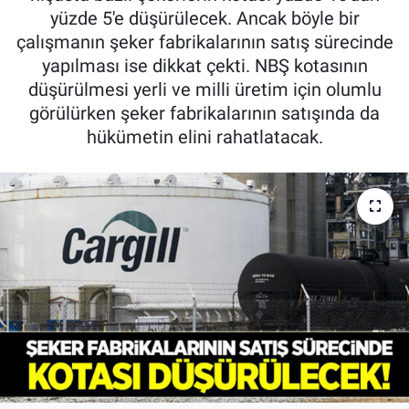
yüzde 5'e düşürülecek. Ancak böyle bir
Pankobirlik
çalışmanın şeker fabrikalarının satış sürecinde
yapılması ise dikkat çekti. NBŞ kotasının
Et fiyatları
düşürülmesi yerli ve milli üretim için olumlu
görülürken şeker fabrikalarının satışında da
Tarım Bilgisi
hükümetin elini rahatlatacak.
Yetiştirici Soruyor
Dünyada Tarım
Üretici Birlikleri
Şeker ve Şekerli Mamüller
Tahıllar ve Baklagiller
Tohum