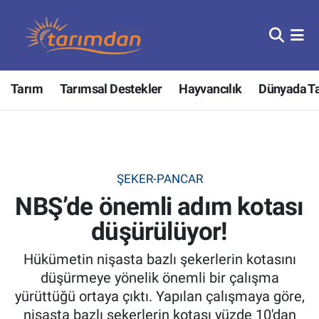
Tarım
Nöbetçi Eczaneler
Tarım
Tarımsal Destekler
Hayvancılık
Dünyada T
Hayvancılık
Hava Durumu
Gıda
Trafik Durumu
Güncel
Süper Lig Puan Durumu ve Fikstür
ŞEKER-PANCAR
NBŞ’de önemli adım kotası
Tarımsal Destekler
Tüm Manşetler
düşürülüyor!
Tarım Bakanlığı
Son Dakika Haberleri
Hükümetin nişasta bazlı şekerlerin kotasını
TZOB
Haber Arşivi
düşürmeye yönelik önemli bir çalışma
yürüttüğü ortaya çıktı. Yapılan çalışmaya göre,
Tarım Kredi Kooperatifleri
nişasta bazlı şekerlerin kotası yüzde 10'dan