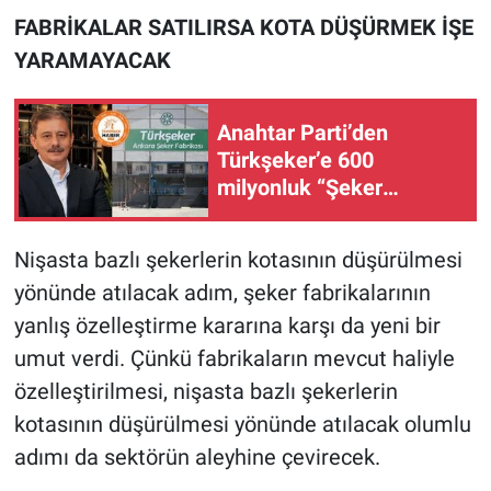
FABRİKALAR SATILIRSA KOTA DÜŞÜRMEK İŞE
YARAMAYACAK
Anahtar Parti’den
Türkşeker’e 600
milyonluk “Şeker
Operasyonu” tepkisi:
“Devleti kimin zarara
Nişasta bazlı şekerlerin kotasının düşürülmesi
uğrattığını açıklayın!”
yönünde atılacak adım, şeker fabrikalarının
yanlış özelleştirme kararına karşı da yeni bir
umut verdi. Çünkü fabrikaların mevcut haliyle
özelleştirilmesi, nişasta bazlı şekerlerin
kotasının düşürülmesi yönünde atılacak olumlu
adımı da sektörün aleyhine çevirecek.