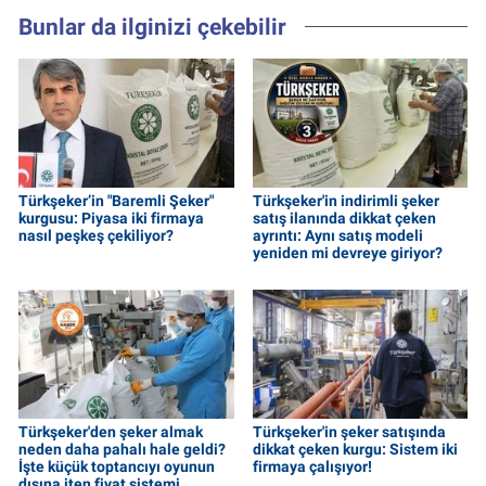
Bunlar da ilginizi çekebilir
Türkşeker’in "Baremli Şeker"
Türkşeker'in indirimli şeker
kurgusu: Piyasa iki firmaya
satış ilanında dikkat çeken
nasıl peşkeş çekiliyor?
ayrıntı: Aynı satış modeli
yeniden mi devreye giriyor?
Türkşeker'den şeker almak
Türkşeker'in şeker satışında
neden daha pahalı hale geldi?
dikkat çeken kurgu: Sistem iki
İşte küçük toptancıyı oyunun
firmaya çalışıyor!
dışına iten fiyat sistemi