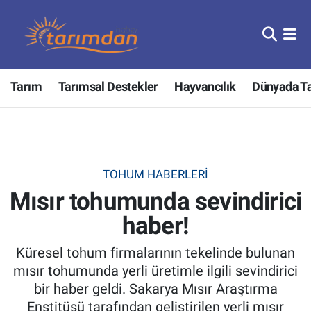
Tarım
Nöbetçi Eczaneler
Tarım
Tarımsal Destekler
Hayvancılık
Dünyada T
Hayvancılık
Hava Durumu
Gıda
Trafik Durumu
Güncel
Süper Lig Puan Durumu ve Fikstür
TOHUM HABERLERI
Mısır tohumunda sevindirici
Tarımsal Destekler
Tüm Manşetler
haber!
Tarım Bakanlığı
Son Dakika Haberleri
Küresel tohum firmalarının tekelinde bulunan
TZOB
Haber Arşivi
mısır tohumunda yerli üretimle ilgili sevindirici
bir haber geldi. Sakarya Mısır Araştırma
Tarım Kredi Kooperatifleri
Enstitüsü tarafından geliştirilen yerli mısır