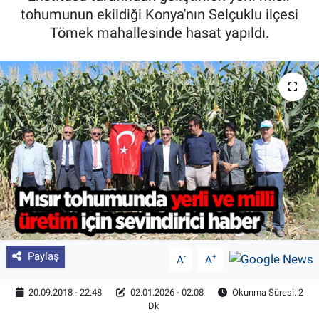
tohumunun ekildiği Konya'nın Selçuklu ilçesi
Pankobirlik
Tömek mahallesinde hasat yapıldı.
Et fiyatları
Tarım Bilgisi
Yetiştirici Soruyor
Dünyada Tarım
Üretici Birlikleri
Şeker ve Şekerli Mamüller
Paylaş
-
+
A
A
Tahıllar ve Baklagiller
20.09.2018 - 22:48
02.01.2026 - 02:08
Okunma Süresi: 2
Dk
Tohum