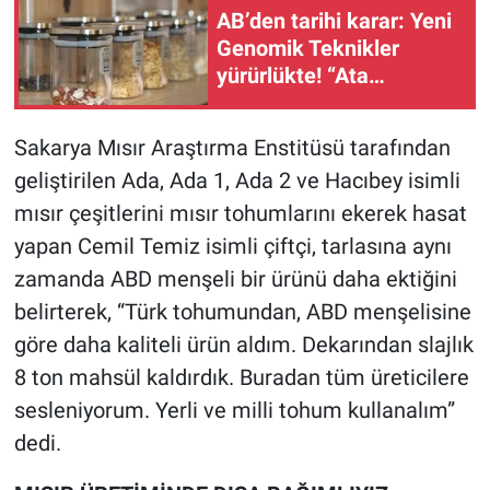
AB’den tarihi karar: Yeni
Genomik Teknikler
yürürlükte! “Ata
tohumları küresel
şirketlerin hammaddesi
Sakarya Mısır Araştırma Enstitüsü tarafından
olabilir” uyarısı
geliştirilen Ada, Ada 1, Ada 2 ve Hacıbey isimli
mısır çeşitlerini mısır tohumlarını ekerek hasat
yapan Cemil Temiz isimli çiftçi, tarlasına aynı
zamanda ABD menşeli bir ürünü daha ektiğini
belirterek, “Türk tohumundan, ABD menşelisine
göre daha kaliteli ürün aldım. Dekarından slajlık
8 ton mahsül kaldırdık. Buradan tüm üreticilere
sesleniyorum. Yerli ve milli tohum kullanalım”
dedi.