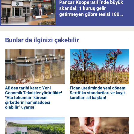
Pancar Kooperatifi’nde büyük
skandal: 1 kuruş gelir
getirmeyen gübre tesisi 180
milyon batırdı!
Bunlar da ilginizi çekebilir
AB’den tarihi karar: Yeni
Fidan üretiminde yeni dönem:
Genomik Teknikler yürürlükte!
Sertifika standartları ve kayıt
“Ata tohumları küresel
kuralları sil baştan!
şirketlerin hammaddesi
olabilir” uyarısı