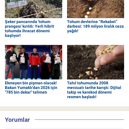
Şeker pancarında 'tohum
Tohum devlerine “Rekabet”
prangası' kırıldı: Yerli hibrit
darbesi: 189 milyon liralık ceza
tohumda ihracat dönemi
yağdı!
başlıyor!
Ekmeyen bin pişman olacak!
Tahıl tohumunda 2008
Bakan Yumaklı'dan 2026 için
mevzuatı tarihe karıştı: Dijital
"785 bin dekar" talimatı
takip ve karekod dönemi
resmen başladı!
Yorumlar