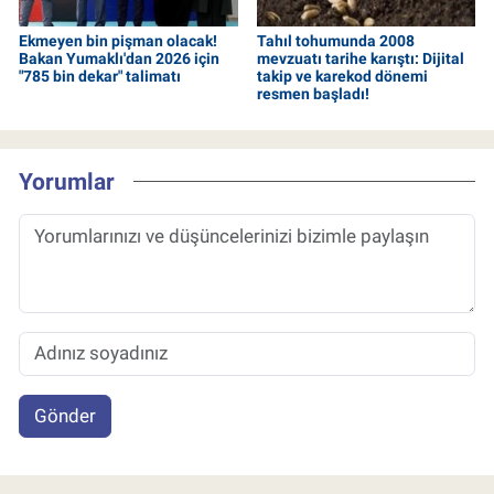
Ekmeyen bin pişman olacak!
Tahıl tohumunda 2008
Bakan Yumaklı'dan 2026 için
mevzuatı tarihe karıştı: Dijital
"785 bin dekar" talimatı
takip ve karekod dönemi
resmen başladı!
Yorumlar
Gönder