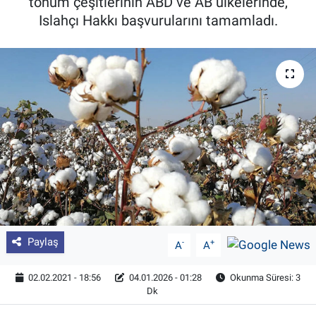
tohum çeşitlerinin ABD ve AB ülkelerinde,
Islahçı Hakkı başvurularını tamamladı.
Pankobirlik
Et fiyatları
Tarım Bilgisi
Yetiştirici Soruyor
Dünyada Tarım
Üretici Birlikleri
Şeker ve Şekerli Mamüller
Paylaş
-
+
A
A
Tahıllar ve Baklagiller
02.02.2021 - 18:56
04.01.2026 - 01:28
Okunma Süresi: 3
Dk
Tohum