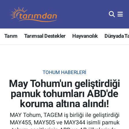
Tarım
Nöbetçi Eczaneler
Tarım
Tarımsal Destekler
Hayvancılık
Dünyada T
Hayvancılık
Hava Durumu
Gıda
Trafik Durumu
Güncel
Süper Lig Puan Durumu ve Fikstür
TOHUM HABERLERI
May Tohum'un geliştirdiği
Tarımsal Destekler
Tüm Manşetler
pamuk tohumları ABD'de
Tarım Bakanlığı
Son Dakika Haberleri
koruma altına alındı!
TZOB
Haber Arşivi
MAY Tohum, TAGEM iş birliği ile geliştirdiği
MAY455, MAY505 ve MAY344 isimli pamuk
Tarım Kredi Kooperatifleri