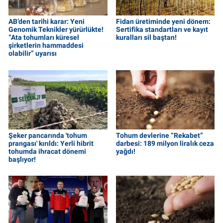
AB’den tarihi karar: Yeni
Fidan üretiminde yeni dönem:
Genomik Teknikler yürürlükte!
Sertifika standartları ve kayıt
“Ata tohumları küresel
kuralları sil baştan!
şirketlerin hammaddesi
olabilir” uyarısı
Şeker pancarında 'tohum
Tohum devlerine “Rekabet”
prangası' kırıldı: Yerli hibrit
darbesi: 189 milyon liralık ceza
tohumda ihracat dönemi
yağdı!
başlıyor!