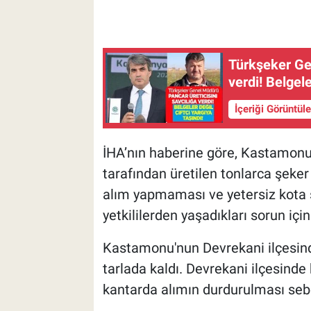
Türkşeker Gen
verdi! Belgele
İçeriği Görüntül
İHA’nın haberine göre, Kastamonu'n
tarafından üretilen tonlarca şeker
alım yapmaması ve yetersiz kota se
yetkililerden yaşadıkları sorun içi
Kastamonu'nun Devrekani ilçesinde 
tarlada kaldı. Devrekani ilçesind
kantarda alımın durdurulması sebeb