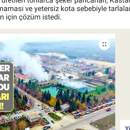
an üretilen tonlarca şeker pancarları, Ka
ması ve yetersiz kota sebebiyle tarlalarda
un için çözüm istedi.
Y