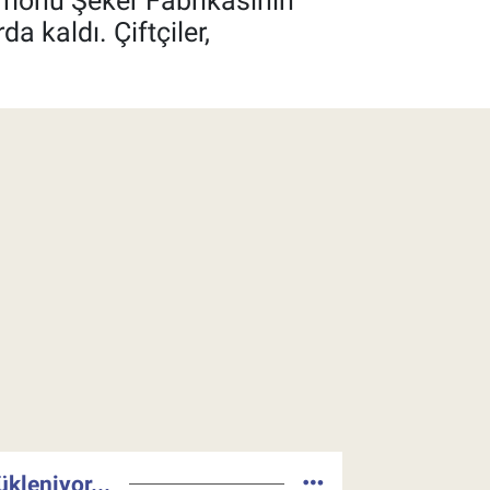
stamonu Şeker Fabrikasının
 kaldı. Çiftçiler,
ükleniyor...