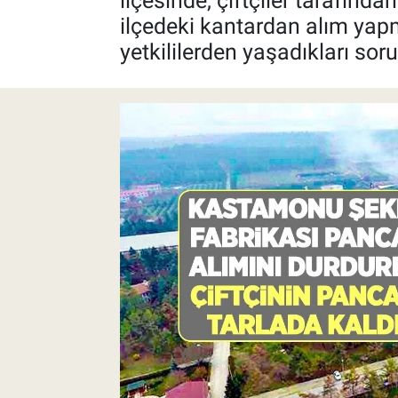
ilçesinde, çiftçiler tarafınd
ilçedeki kantardan alım yapma
Pankobirlik
yetkililerden yaşadıkları sor
Et fiyatları
Tarım Bilgisi
Yetiştirici Soruyor
Dünyada Tarım
Üretici Birlikleri
Şeker ve Şekerli Mamüller
Tahıllar ve Baklagiller
Tohum