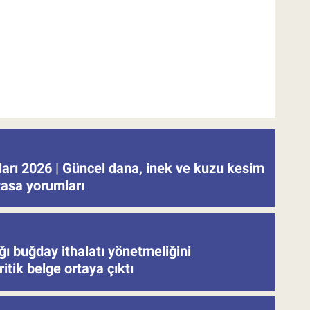
tları 2026 | Güncel dana, inek ve kuzu kesim
iyasa yorumları
ğı buğday ithalatı yönetmeliğini
ritik belge ortaya çıktı