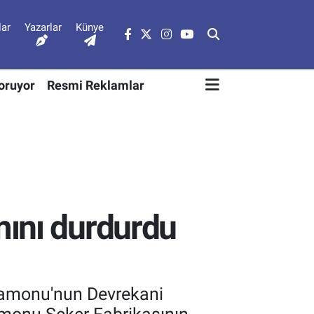
lar
Yazarlar
Künye
Soruyor
Resmi Reklamlar
mını durdurdu
stamonu'nun Devrekani