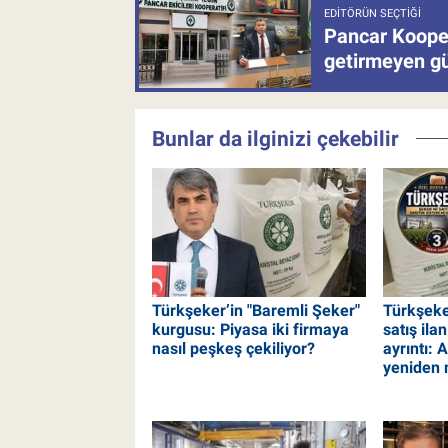
EDITÖRÜN SEÇTIĞI
Pancar Kooper
getirmeyen güb
Bunlar da ilginizi çekebilir
Türkşeker’in "Baremli Şeker"
Türkşeker
kurgusu: Piyasa iki firmaya
satış ila
nasıl peşkeş çekiliyor?
ayrıntı: 
yeniden 