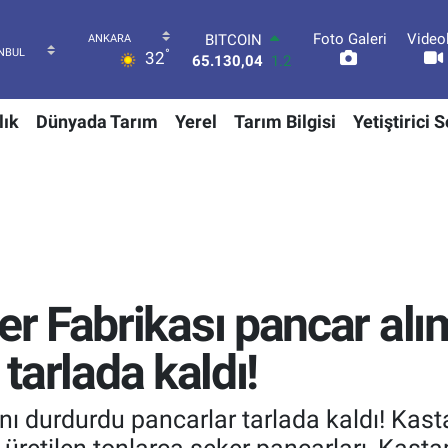
Foto Galeri
Video
DOLAR
°
32
47,7106
0.17
EURO
55,1652
0.27
lık
Dünyada Tarım
Yerel
Tarım Bilgisi
Yetiştirici 
STERLİN
64,4046
0.35
GRAM ALTIN
6648.99
2.59
BİST100
13.773
-19
BITCOIN
65.130,04
1.2
 Fabrikası pancar alı
 tarlada kaldı!
nı durdurdu pancarlar tarlada kaldı! Ka