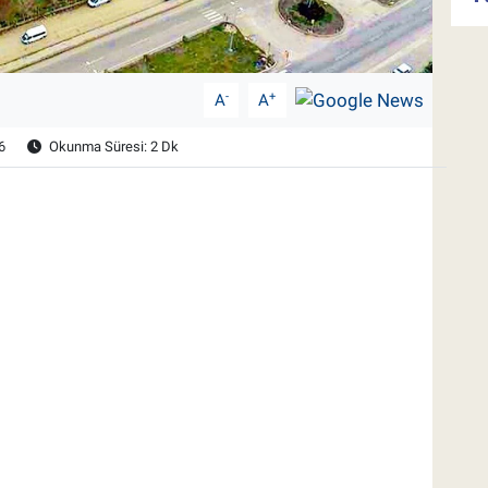
-
+
A
A
6
Okunma Süresi: 2 Dk