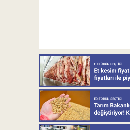
EDITÖRÜN SEÇTIĞI
Et kesim fiya
fiyatları ile p
EDITÖRÜN SEÇTIĞI
Tarım Bakanlı
değiştiriyor! K