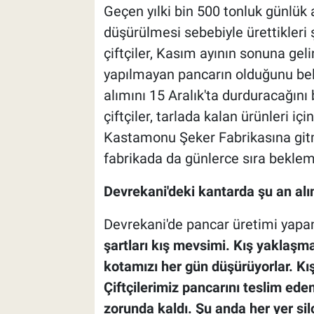
Geçen yılki bin 500 tonluk günlük 
düşürülmesi sebebiyle ürettikleri
çiftçiler, Kasım ayının sonuna ge
yapılmayan pancarın olduğunu bel
alımını 15 Aralık'ta durduracağını b
çiftçiler, tarlada kalan ürünleri iç
Kastamonu Şeker Fabrikasına gitmel
fabrikada da günlerce sıra bekleme
Devrekani'deki kantarda şu an alı
Devrekani'de pancar üretimi yapan
şartları kış mevsimi. Kış yaklaşm
kotamızı her gün düşürüyorlar. K
Çiftçilerimiz pancarını teslim edem
zorunda kaldı. Şu anda her yer si