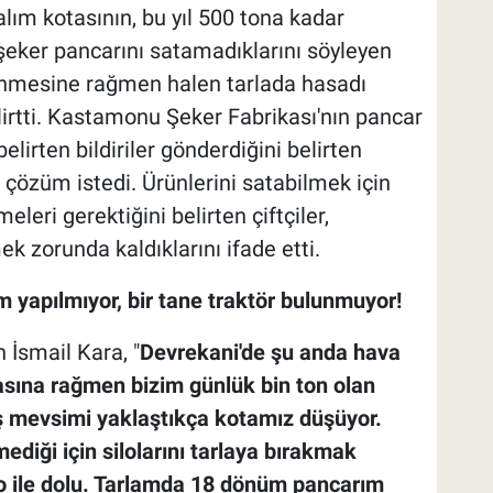
alım kotasının, bu yıl 500 tona kadar
 şeker pancarını satamadıklarını söyleyen
linmesine rağmen halen tarlada hasadı
irtti. Kastamonu Şeker Fabrikası'nın pancar
elirten bildiriler gönderdiğini belirten
in çözüm istedi. Ürünlerini satabilmek için
eri gerektiğini belirten çiftçiler,
k zorunda kaldıklarını ifade etti.
m yapılmıyor, bir tane traktör bulunmuyor!
 İsmail Kara, "
Devrekani'de şu anda hava
asına rağmen bizim günlük bin ton olan
ış mevsimi yaklaştıkça kotamız düşüyor.
ediği için silolarını tarlaya bırakmak
lo ile dolu. Tarlamda 18 dönüm pancarım