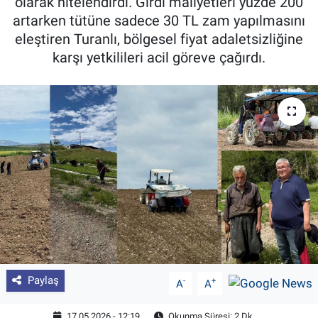
olarak nitelendirdi. Girdi maliyetleri yüzde 200
artarken tütüne sadece 30 TL zam yapılmasını
Pankobirlik
eleştiren Turanlı, bölgesel fiyat adaletsizliğine
karşı yetkilileri acil göreve çağırdı.
Et fiyatları
Tarım Bilgisi
Yetiştirici Soruyor
Dünyada Tarım
Üretici Birlikleri
Şeker ve Şekerli Mamüller
Tahıllar ve Baklagiller
Paylaş
-
+
A
A
Tohum
17.05.2026 - 12:19
Okunma Süresi: 2 Dk