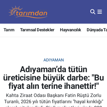
Tarım
Nöbetçi Eczaneler
Tarım
Tarımsal Destekler
Hayvancılık
Dünyada T
Hayvancılık
Hava Durumu
Gıda
Trafik Durumu
Güncel
Süper Lig Puan Durumu ve Fikstür
ADIYAMAN
Adıyaman’da tütün
Tarımsal Destekler
Tüm Manşetler
üreticisine büyük darbe: "Bu
Tarım Bakanlığı
Son Dakika Haberleri
fiyat alın terine ihanettir!"
TZOB
Haber Arşivi
Kahta Ziraat Odası Başkanı Fatin Rüştü Zorlu
Turanlı, 2026 yılı tütün fiyatlarını "hayal kırıklığı"
Tarım Kredi Kooperatifleri