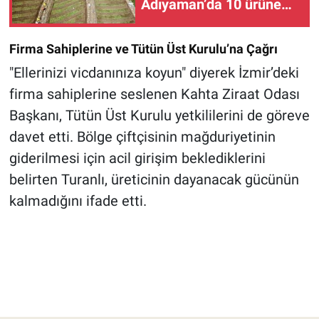
Adıyaman’da 10 ürüne
planlı üretim desteği
verilecek!
Firma Sahiplerine ve Tütün Üst Kurulu’na Çağrı
"Ellerinizi vicdanınıza koyun" diyerek İzmir’deki
firma sahiplerine seslenen Kahta Ziraat Odası
Başkanı, Tütün Üst Kurulu yetkililerini de göreve
davet etti. Bölge çiftçisinin mağduriyetinin
giderilmesi için acil girişim beklediklerini
belirten Turanlı, üreticinin dayanacak gücünün
kalmadığını ifade etti.