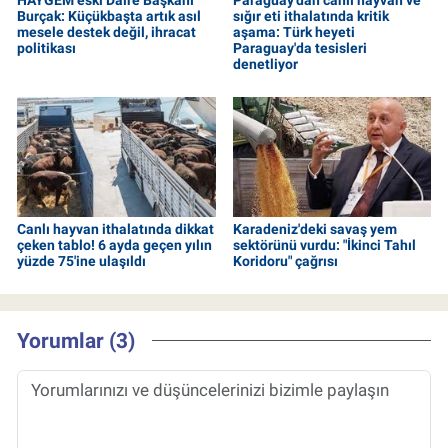
Burçak: Küçükbaşta artık asıl
sığır eti ithalatında kritik
mesele destek değil, ihracat
aşama: Türk heyeti
politikası
Paraguay'da tesisleri
denetliyor
Canlı hayvan ithalatında dikkat
Karadeniz'deki savaş yem
çeken tablo! 6 ayda geçen yılın
sektörünü vurdu: "İkinci Tahıl
yüzde 75'ine ulaşıldı
Koridoru" çağrısı
Yorumlar (3)