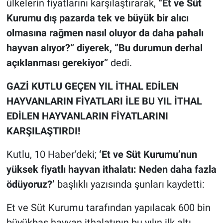
ülkelerin fiyatlarını karşılaştırarak,
“Et ve Süt
Kurumu dış pazarda tek ve büyük bir alıcı
olmasına rağmen nasıl oluyor da daha pahalı
hayvan alıyor?” diyerek, “Bu durumun derhal
açıklanması gerekiyor”
dedi.
GAZİ KUTLU GEÇEN YIL İTHAL EDİLEN
HAYVANLARIN FİYATLARI İLE BU YIL İTHAL
EDİLEN HAYVANLARIN FİYATLARINI
KARŞILAŞTIRDI!
Kutlu, 10 Haber’deki;
‘Et ve Süt Kurumu’nun
yüksek fiyatlı hayvan ithalatı: Neden daha fazla
ödüyoruz?’
başlıklı yazısında şunları kaydetti:
Et ve Süt Kurumu tarafından yapılacak 600 bin
büyükbaş hayvan ithalatının bu yılın ilk altı