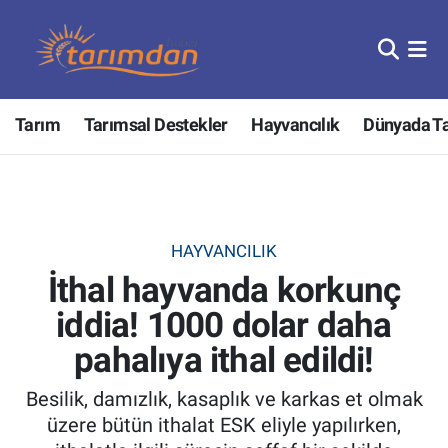
Tarım
Nöbetçi Eczaneler
Tarım
Tarımsal Destekler
Hayvancılık
Dünyada T
Hayvancılık
Hava Durumu
Gıda
Trafik Durumu
Güncel
Süper Lig Puan Durumu ve Fikstür
HAYVANCILIK
İthal hayvanda korkunç
Tarımsal Destekler
Tüm Manşetler
iddia! 1000 dolar daha
Tarım Bakanlığı
Son Dakika Haberleri
pahalıya ithal edildi!
TZOB
Haber Arşivi
Besilik, damızlık, kasaplık ve karkas et olmak
üzere bütün ithalat ESK eliyle yapılırken,
Tarım Kredi Kooperatifleri