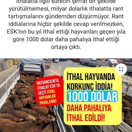
ithalatla ilgili sürecin şeffaf bir şekilde
yürütülmemesi, milyar dolarlık ithalatta rant
Pankobirlik
tartışmalarını gündemden düşürmüyor. Rant
iddialarına hiçbir şekilde cevap verilmezken,
Et fiyatları
ESK’nın bu yıl ithal ettiği hayvanları geçen yıla
göre 1000 dolar daha pahalıya ithal ettiği
Tarım Bilgisi
ortaya çıktı.
Yetiştirici Soruyor
Dünyada Tarım
Üretici Birlikleri
Şeker ve Şekerli Mamüller
Tahıllar ve Baklagiller
Tohum