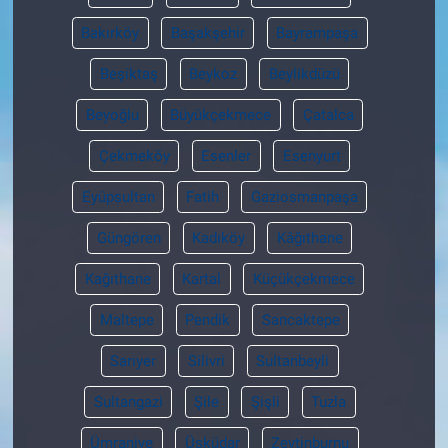
Bakırköy
Başakşehir
Bayrampaşa
Beşiktaş
Beykoz
Beylikdüzü
Beyoğlu
Büyükçekmece
Çatalca
Çekmeköy
Esenler
Esenyurt
Eyüpsultan
Fatih
Gaziosmanpaşa
Güngören
Kadıköy
Kâğıthane
Kağıthane
Kartal
Küçükçekmece
Maltepe
Pendik
Sancaktepe
Sarıyer
Silivri
Sultanbeyli
Sultangazi
Şile
Şişli
Tuzla
Ümraniye
Üsküdar
Zeytinburnu