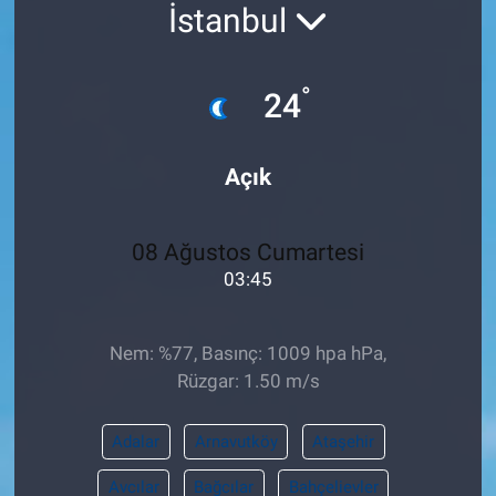
İstanbul
Pankobirlik
°
Et fiyatları
24
Tarım Bilgisi
Açık
Yetiştirici Soruyor
08 Ağustos Cumartesi
Dünyada Tarım
03:45
Üretici Birlikleri
Nem: %77, Basınç: 1009 hpa hPa,
Şeker ve Şekerli Mamüller
Rüzgar: 1.50 m/s
Tahıllar ve Baklagiller
Adalar
Arnavutköy
Ataşehir
Avcılar
Bağcılar
Bahçelievler
Tohum