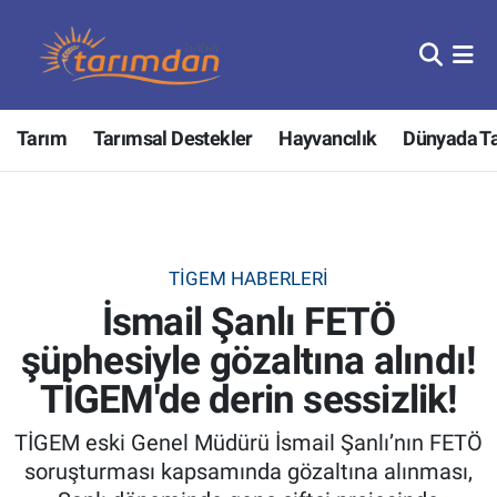
Tarım
Nöbetçi Eczaneler
Tarım
Tarımsal Destekler
Hayvancılık
Dünyada T
Hayvancılık
Hava Durumu
Gıda
Trafik Durumu
Güncel
Süper Lig Puan Durumu ve Fikstür
TİGEM HABERLERI
İsmail Şanlı FETÖ
Tarımsal Destekler
Tüm Manşetler
şüphesiyle gözaltına alındı!
Tarım Bakanlığı
Son Dakika Haberleri
TİGEM'de derin sessizlik!
TZOB
Haber Arşivi
TİGEM eski Genel Müdürü İsmail Şanlı’nın FETÖ
soruşturması kapsamında gözaltına alınması,
Tarım Kredi Kooperatifleri