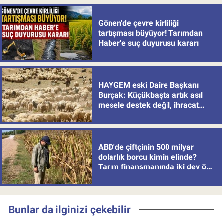
Gönen'de çevre kirliliği
tartışması büyüyor! Tarımdan
Haber'e suç duyurusu kararı
HAYGEM eski Daire Başkanı
Burçak: Küçükbaşta artık asıl
mesele destek değil, ihracat
politikası
ABD'de çiftçinin 500 milyar
dolarlık borcu kimin elinde?
Tarım finansmanında iki dev öne
çıkıyor
Bunlar da ilginizi çekebilir