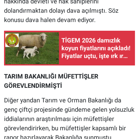
hakkında devleti ve hak sahiplerini
dolandırmaktan dolayı dava açılmıştı. Söz
konusu dava halen devam ediyor.
TİGEM 2026 damızlık
koyun fiyatlarını açıkladı!
Fiyatlar uçtu, işte ırk ırk
zamlı liste...
TARIM BAKANLIĞI MÜFETTİŞLER
GÖREVLENDİRMİŞTİ
Diğer yandan Tarım ve Orman Bakanlığı da
genç çiftçi projesinde gündeme gelen yolsuzluk
iddialarının araştırılması için müfettişler
görevlendirirken, bu müfettişler kapsamlı bir
rapor hazırlayarak Bakanlığa sunmuştu.