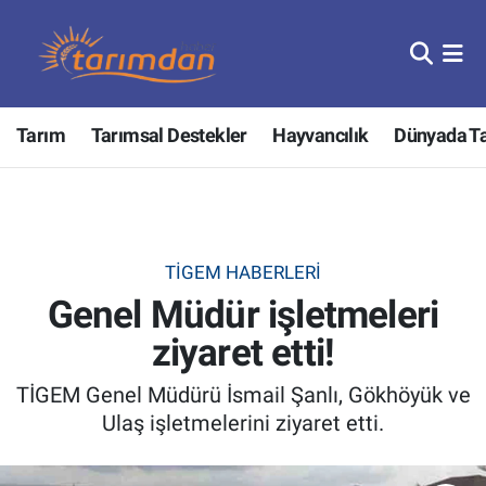
Tarım
Nöbetçi Eczaneler
Tarım
Tarımsal Destekler
Hayvancılık
Dünyada T
Hayvancılık
Hava Durumu
Gıda
Trafik Durumu
Güncel
Süper Lig Puan Durumu ve Fikstür
TİGEM HABERLERI
Genel Müdür işletmeleri
Tarımsal Destekler
Tüm Manşetler
ziyaret etti!
Tarım Bakanlığı
Son Dakika Haberleri
TİGEM Genel Müdürü İsmail Şanlı, Gökhöyük ve
TZOB
Haber Arşivi
Ulaş işletmelerini ziyaret etti.
Tarım Kredi Kooperatifleri