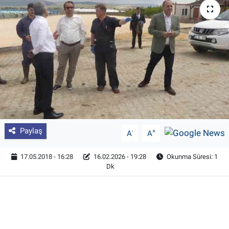
Pankobirlik
Et fiyatları
Tarım Bilgisi
Yetiştirici Soruyor
Dünyada Tarım
Paylaş
-
+
A
A
Üretici Birlikleri
17.05.2018 - 16:28
16.02.2026 - 19:28
Okunma Süresi: 1
Dk
Şeker ve Şekerli Mamüller
Tahıllar ve Baklagiller
Tohum