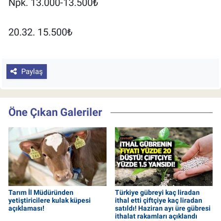
Npk. 13.000-13.500₺
20.32. 15.500₺
Paylaş
Öne Çıkan Galeriler
Tarım İl Müdüründen
Türkiye gübreyi kaç liradan
yetiştiricilere kulak küpesi
ithal etti çiftçiye kaç liradan
açıklaması!
satıldı! Haziran ayı üre gübresi
ithalat rakamları açıklandı