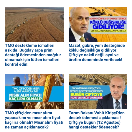
TMO destekleme icmalleri
Mazot, gübre, yem desteğinde
askıda! Buğday arpa prim
köklü değişikliğe gidiliyor!
desteği ödemesinden mağdur
Çiftçiye nakdi değil ayni ve
olmamak için lütfen icmalleri
üretim döneminde verilecek!
kontrol edin!
TMO çiftçiden mısır alımı
Tarım Bakanı Vahit Kirişçi’den
yapacak mı ve mısır alım fiyatı
destek ödemesi açıklaması!
kaç lira olmalı? Mısır alım fiyatı
Çiftçiye bugün (12 Ağustos)
ne zaman açıklanacak?
hangi destekler ödenecek?