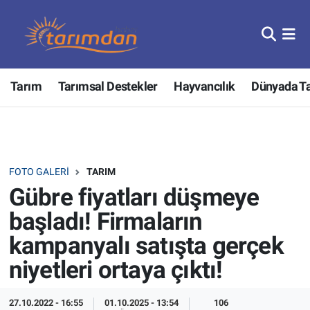
Tarım
Nöbetçi Eczaneler
Tarım
Tarımsal Destekler
Hayvancılık
Dünyada T
Hayvancılık
Hava Durumu
Gıda
Trafik Durumu
Güncel
Süper Lig Puan Durumu ve Fikstür
FOTO GALERI
TARIM
Gübre fiyatları düşmeye
Tarımsal Destekler
Tüm Manşetler
başladı! Firmaların
Tarım Bakanlığı
Son Dakika Haberleri
kampanyalı satışta gerçek
niyetleri ortaya çıktı!
TZOB
Haber Arşivi
Tarım Kredi Kooperatifleri
27.10.2022 - 16:55
01.10.2025 - 13:54
106