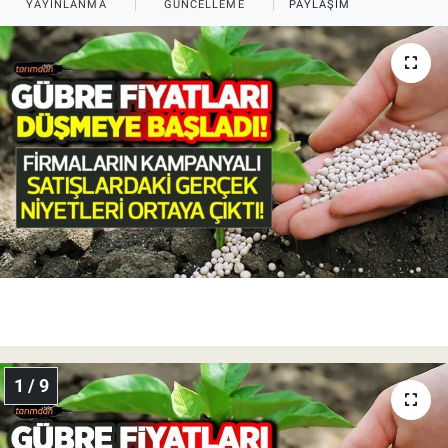
YAYINLANMA
GÜNCELLEME
PAYLAŞIM
Pankobirlik
Et fiyatları
Tarım Bilgisi
Yetiştirici Soruyor
Dünyada Tarım
Üretici Birlikleri
Şeker ve Şekerli Mamüller
1 / 9
Tahıllar ve Baklagiller
Tohum