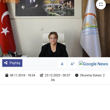
Pankobirlik
Et fiyatları
Tarım Bilgisi
Yetiştirici Soruyor
Dünyada Tarım
Paylaş
-
+
A
A
Üretici Birlikleri
08.11.2018 - 18:34
23.12.2025 - 00:57
Okunma Süresi: 2
Dk
Şeker ve Şekerli Mamüller
Tahıllar ve Baklagiller
Tohum