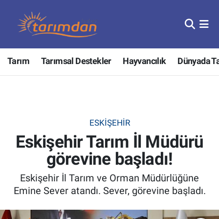
Tarım
Nöbetçi Eczaneler
Tarım
Tarımsal Destekler
Hayvancılık
Dünyada T
Hayvancılık
Hava Durumu
Gıda
Trafik Durumu
Güncel
Süper Lig Puan Durumu ve Fikstür
ESKIŞEHIR
Eskişehir Tarım İl Müdürü
Tarımsal Destekler
Tüm Manşetler
görevine başladı!
Tarım Bakanlığı
Son Dakika Haberleri
Eskişehir İl Tarım ve Orman Müdürlüğüne
TZOB
Haber Arşivi
Emine Sever atandı. Sever, görevine başladı.
Tarım Kredi Kooperatifleri