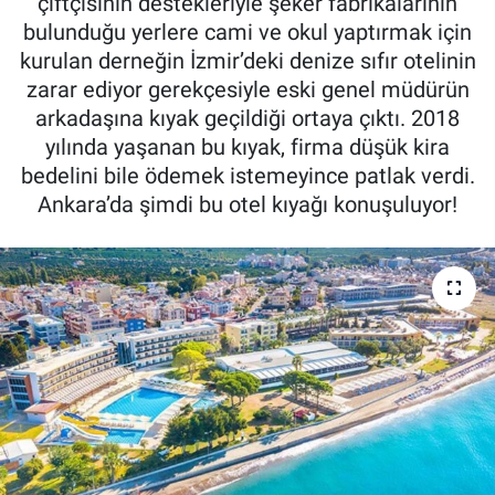
çiftçisinin destekleriyle şeker fabrikalarının
bulunduğu yerlere cami ve okul yaptırmak için
Pankobirlik
kurulan derneğin İzmir’deki denize sıfır otelinin
zarar ediyor gerekçesiyle eski genel müdürün
Et fiyatları
arkadaşına kıyak geçildiği ortaya çıktı. 2018
yılında yaşanan bu kıyak, firma düşük kira
Tarım Bilgisi
bedelini bile ödemek istemeyince patlak verdi.
Ankara’da şimdi bu otel kıyağı konuşuluyor!
Yetiştirici Soruyor
Dünyada Tarım
Üretici Birlikleri
Şeker ve Şekerli Mamüller
Tahıllar ve Baklagiller
Tohum