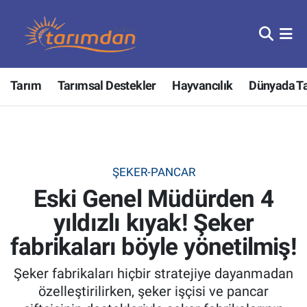
Tarım
Nöbetçi Eczaneler
Tarım
Tarımsal Destekler
Hayvancılık
Dünyada T
Hayvancılık
Hava Durumu
Gıda
Trafik Durumu
Güncel
Süper Lig Puan Durumu ve Fikstür
ŞEKER-PANCAR
Eski Genel Müdürden 4
Tarımsal Destekler
Tüm Manşetler
yıldızlı kıyak! Şeker
Tarım Bakanlığı
Son Dakika Haberleri
fabrikaları böyle yönetilmiş!
TZOB
Haber Arşivi
Şeker fabrikaları hiçbir stratejiye dayanmadan
özelleştirilirken, şeker işçisi ve pancar
Tarım Kredi Kooperatifleri