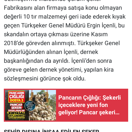
Fabrikasını alan firmaya satışa konu olmayan
değerli 10 tır malzemeyi geri iade ederek kıyak
geçen Türkşeker Genel Müdürü Ergin İçenli, bu
skandalın ortaya çıkması üzerine Kasım
2018’de görevden alınmıştı. Türkşeker Genel
Müdürlüğünden alınan İçenli, dernek
başkanlığından da ayrıldı. İçenli’den sonra
göreve gelen dernek yönetimi, yapılan kira
sözleşmesini görünce şok oldu.
Pancarın Çığlığı: Şekerli
içeceklere yeni fon
geliyor! Pancar şekeri
pahalanacak, tatlandırıcı
teşvik edilecek!
ŞEHİR DIŞINA İNŞAA EDİLEN ŞEKER