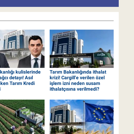
anlığı kulislerinde
Tarım Bakanlığında ithalat
ğcı detayı! Asıl
krizi! Cargill'e verilen özel
eken Tarım Kredi
işlem izni neden susam
i
ithalatçısına verilmedi?