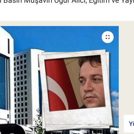
n Basın Müşaviri Uğur Alıcı, Eğitim ve Yay
Y