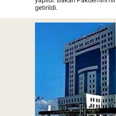
yapıldı. Bakan Pakdemirli'ni
getirildi.
Pankobirlik
Et fiyatları
Tarım Bilgisi
Yetiştirici Soruyor
Dünyada Tarım
Üretici Birlikleri
Şeker ve Şekerli Mamüller
Tahıllar ve Baklagiller
Tohum