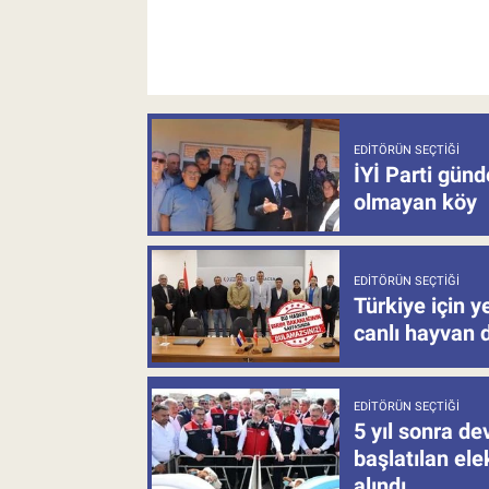
EDITÖRÜN SEÇTIĞI
İYİ Parti gün
olmayan köy
EDITÖRÜN SEÇTIĞI
Türkiye için y
canlı hayvan 
EDITÖRÜN SEÇTIĞI
5 yıl sonra d
başlatılan el
alındı