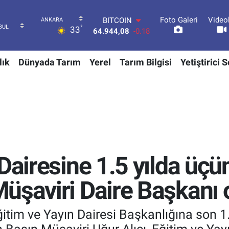
64.944,08
-0.18
Foto Galeri
Video
DOLAR
°
33
47,7436
0.18
EURO
55,2510
0.32
lık
Dünyada Tarım
Yerel
Tarım Bilgisi
Yetiştirici 
STERLİN
64,4811
0.38
GRAM ALTIN
6660.55
0.03
BİST100
13.779
-14
 Dairesine 1.5 yılda üç
üşaviri Daire Başkanı 
itim ve Yayın Dairesi Başkanlığına son 1