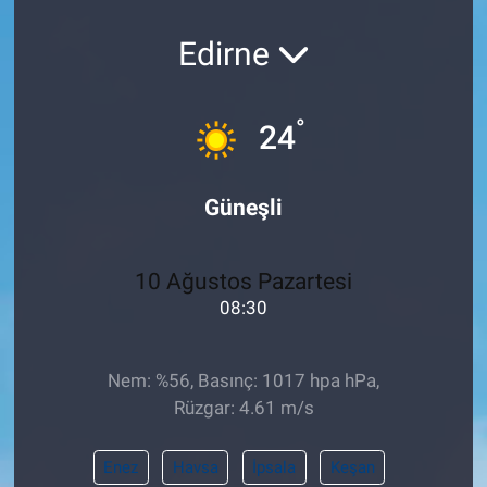
Pankobirlik
Edirne
Et fiyatları
°
24
Tarım Bilgisi
Güneşli
Yetiştirici Soruyor
Dünyada Tarım
10 Ağustos Pazartesi
08:30
Üretici Birlikleri
Şeker ve Şekerli Mamüller
Nem: %56, Basınç: 1017 hpa hPa,
Rüzgar: 4.61 m/s
Tahıllar ve Baklagiller
Enez
Havsa
İpsala
Keşan
Tohum