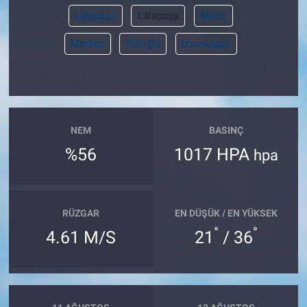
Lalapaşa
Lâlapaşa
Meriç
Merkez
Süloğlu
Uzunköprü
NEM
BASINÇ
%56
1017 HPA
hpa
RÜZGAR
EN DÜŞÜK / EN YÜKSEK
°
°
4.61 M/S
21
/ 36