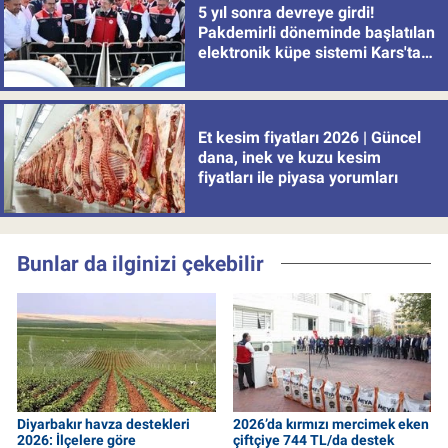
5 yıl sonra devreye girdi!
Pakdemirli döneminde başlatılan
elektronik küpe sistemi Kars'tan
uygulamaya alındı
Et kesim fiyatları 2026 | Güncel
dana, inek ve kuzu kesim
fiyatları ile piyasa yorumları
Bunlar da ilginizi çekebilir
Diyarbakır havza destekleri
2026’da kırmızı mercimek eken
2026: İlçelere göre
çiftçiye 744 TL/da destek