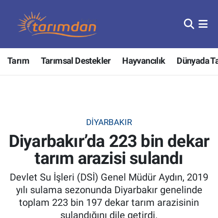
Tarım
Nöbetçi Eczaneler
Tarım
Tarımsal Destekler
Hayvancılık
Dünyada T
Hayvancılık
Hava Durumu
Gıda
Trafik Durumu
Güncel
Süper Lig Puan Durumu ve Fikstür
DIYARBAKIR
Diyarbakır’da 223 bin dekar
Tarımsal Destekler
Tüm Manşetler
tarım arazisi sulandı
Tarım Bakanlığı
Son Dakika Haberleri
Devlet Su İşleri (DSİ) Genel Müdür Aydın, 2019
TZOB
Haber Arşivi
yılı sulama sezonunda Diyarbakır genelinde
toplam 223 bin 197 dekar tarım arazisinin
Tarım Kredi Kooperatifleri
sulandığını dile getirdi.