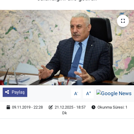
Pankobirlik
Et fiyatları
Tarım Bilgisi
Yetiştirici Soruyor
Dünyada Tarım
Üretici Birlikleri
Paylaş
-
+
A
A
Şeker ve Şekerli Mamüller
09.11.2019 - 22:28
21.12.2025 - 18:57
Okunma Süresi: 1
Dk
Tahıllar ve Baklagiller
Tohum