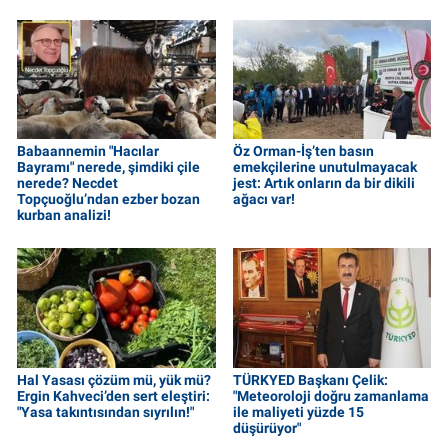
Babaannemin "Hacılar
Öz Orman-İş’ten basın
Bayramı" nerede, şimdiki çile
emekçilerine unutulmayacak
nerede? Necdet
jest: Artık onların da bir dikili
Topçuoğlu’ndan ezber bozan
ağacı var!
kurban analizi!
Hal Yasası çözüm mü, yük mü?
TÜRKYED Başkanı Çelik:
Ergin Kahveci’den sert eleştiri:
"Meteoroloji doğru zamanlama
"Yasa takıntısından sıyrılın!"
ile maliyeti yüzde 15
düşürüyor"