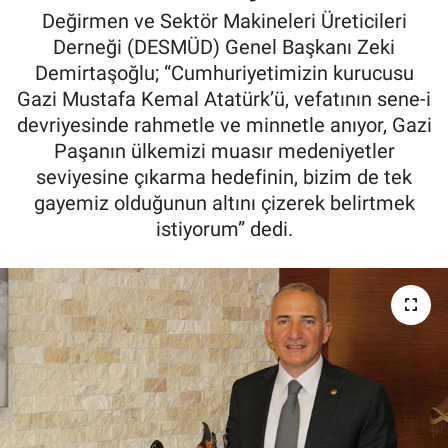
Değirmen ve Sektör Makineleri Üreticileri
Pankobirlik
Derneği (DESMÜD) Genel Başkanı Zeki
Demirtaşoğlu; “Cumhuriyetimizin kurucusu
Et fiyatları
Gazi Mustafa Kemal Atatürk’ü, vefatının sene-i
devriyesinde rahmetle ve minnetle anıyor, Gazi
Tarım Bilgisi
Paşanın ülkemizi muasır medeniyetler
seviyesine çıkarma hedefinin, bizim de tek
Yetiştirici Soruyor
gayemiz olduğunun altını çizerek belirtmek
istiyorum” dedi.
Dünyada Tarım
Üretici Birlikleri
Şeker ve Şekerli Mamüller
Tahıllar ve Baklagiller
Tohum