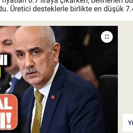
t fiyatları 6.7 liraya çıkarken, belirlenen b
du. Üretici desteklerle birlikte en düşük 7
Y