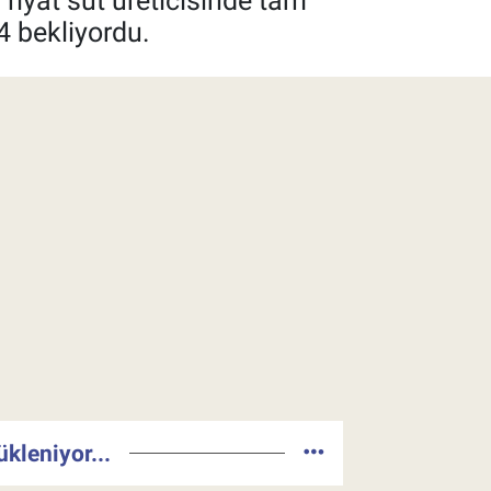
u fiyat süt üreticisinde tam
.4 bekliyordu.
ükleniyor...