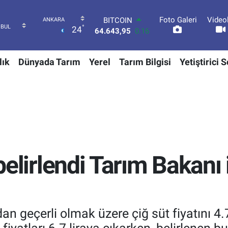
Foto Galeri
Video
DOLAR
°
24
47,6704
0
EURO
55,0406
-0.08
lık
Dünyada Tarım
Yerel
Tarım Bilgisi
Yetiştirici 
STERLİN
64,2143
0
GRAM ALTIN
6500.87
0.12
BİST100
13.799
70
BITCOIN
64.643,95
0.16
 belirlendi Tarım Bakanı 
an geçerli olmak üzere çiğ süt fiyatını 4.7