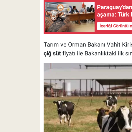
Paraguay'dan 
aşama: Türk h
İçeriği Görüntül
Tarım ve Orman Bakanı Vahit Kiriş
çiğ süt
fiyatı ile Bakanlıktaki ilk s