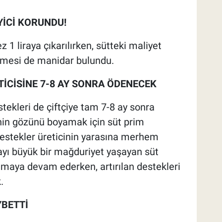
İCİ KORUNDU!
z 1 liraya çıkarılırken, sütteki maliyet
ilmesi de manidar bulundu.
TİCİSİNE 7-8 AY SONRA ÖDENECEK
stekleri de çiftçiye tam 7-8 ay sonra
nin gözünü boyamak için süt prim
u destekler üreticinin yarasına merhem
ayı büyük bir mağduriyet yaşayan süt
atmaya devam ederken, artırılan destekleri
.
YBETTİ