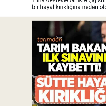
1 lira destekle birlikte çiğ sü
bir hayal kırıklığına neden ol
Pankobirlik
Et fiyatları
Tarım Bilgisi
Yetiştirici Soruyor
Dünyada Tarım
Üretici Birlikleri
Şeker ve Şekerli Mamüller
Tahıllar ve Baklagiller
Tohum