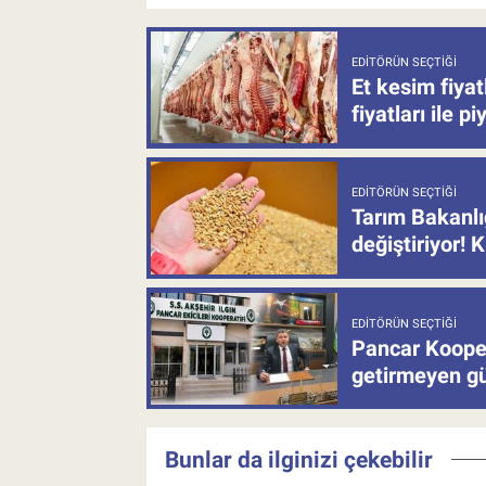
EDITÖRÜN SEÇTIĞI
Et kesim fiya
fiyatları ile p
EDITÖRÜN SEÇTIĞI
Tarım Bakanlı
değiştiriyor! K
EDITÖRÜN SEÇTIĞI
Pancar Kooper
getirmeyen güb
Bunlar da ilginizi çekebilir