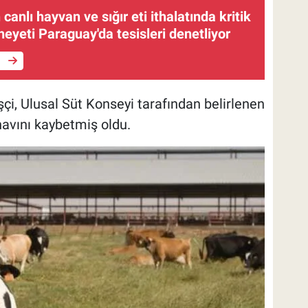
canlı hayvan ve sığır eti ithalatında kritik
eyeti Paraguay'da tesisleri denetliyor
e
çi, Ulusal Süt Konseyi tarafından belirlenen
ınavını kaybetmiş oldu.