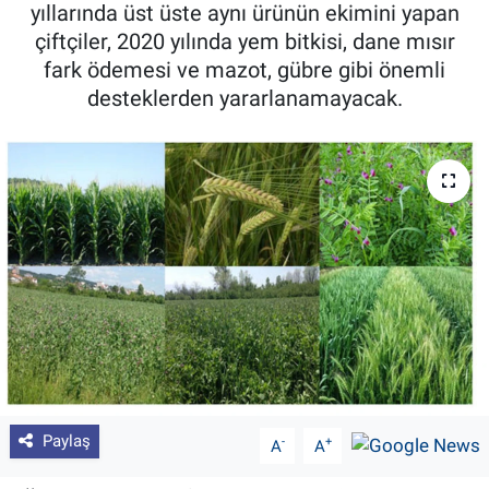
yıllarında üst üste aynı ürünün ekimini yapan
Pankobirlik
çiftçiler, 2020 yılında yem bitkisi, dane mısır
fark ödemesi ve mazot, gübre gibi önemli
Et fiyatları
desteklerden yararlanamayacak.
Tarım Bilgisi
Yetiştirici Soruyor
Dünyada Tarım
Üretici Birlikleri
Şeker ve Şekerli Mamüller
Tahıllar ve Baklagiller
Paylaş
-
+
A
A
Tohum