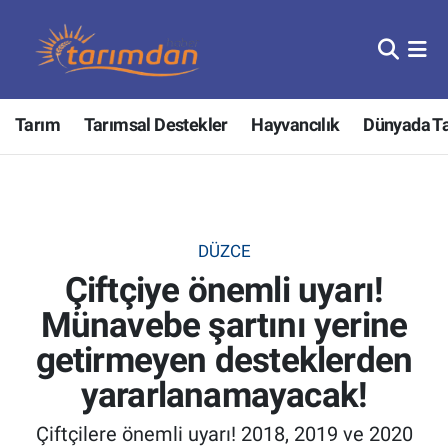
Tarım
Nöbetçi Eczaneler
Tarım
Tarımsal Destekler
Hayvancılık
Dünyada T
Hayvancılık
Hava Durumu
Gıda
Trafik Durumu
Güncel
Süper Lig Puan Durumu ve Fikstür
DÜZCE
Çiftçiye önemli uyarı!
Tarımsal Destekler
Tüm Manşetler
Münavebe şartını yerine
Tarım Bakanlığı
Son Dakika Haberleri
getirmeyen desteklerden
TZOB
Haber Arşivi
yararlanamayacak!
Çiftçilere önemli uyarı! 2018, 2019 ve 2020
Tarım Kredi Kooperatifleri