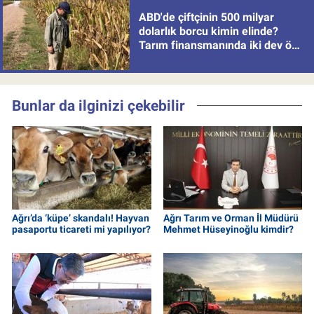
ABD'de çiftçinin 500 milyar
dolarlık borcu kimin elinde?
Tarım finansmanında iki dev öne
çıkıyor
Bunlar da ilginizi çekebilir
Ağrı’da ‘küpe’ skandalı! Hayvan
Ağrı Tarım ve Orman İl Müdürü
pasaportu ticareti mi yapılıyor?
Mehmet Hüseyinoğlu kimdir?