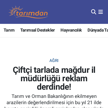
Tarım
Nöbetçi Eczaneler
Tarım
Tarımsal Destekler
Hayvancılık
Dünyada T
Hayvancılık
Hava Durumu
Gıda
Trafik Durumu
Güncel
Süper Lig Puan Durumu ve Fikstür
AĞRI
Çiftçi tarlada mağdur il
Tarımsal Destekler
Tüm Manşetler
müdürlüğü reklam
Tarım Bakanlığı
Son Dakika Haberleri
derdinde!
TZOB
Haber Arşivi
Tarım ve Orman Bakanlığının ekilmeyen
arazilerin değerlendirilmesi için bu yıl 21 ilde
Tarım Kredi Kooperatifleri