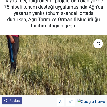
hayata geçirdiği önemli projelerden olan yüzde
75 hibeli tohum desteği uygulamasında Ağrı’da
Pankobirlik
yaşanan yanlış tohum skandalı ortada
dururken, Ağrı Tarım ve Orman İl Müdürlüğü
Et fiyatları
tanıtım atağına geçti.
Tarım Bilgisi
Yetiştirici Soruyor
Dünyada Tarım
Üretici Birlikleri
Şeker ve Şekerli Mamüller
Tahıllar ve Baklagiller
Paylaş
-
+
A
A
Tohum