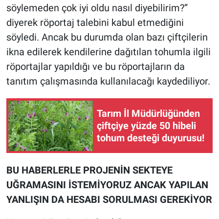
söylemeden çok iyi oldu nasıl diyebilirim?”
diyerek röportaj talebini kabul etmediğini
söyledi. Ancak bu durumda olan bazı çiftçilerin
ikna edilerek kendilerine dağıtılan tohumla ilgili
röportajlar yapıldığı ve bu röportajların da
tanıtım çalışmasında kullanılacağı kaydediliyor.
Tarım İl Müdürlüğünden
çiftçiye yüzde 50 hibeli
tohum desteği duyurusu!
BU HABERLERLE PROJENİN SEKTEYE
UĞRAMASINI İSTEMİYORUZ ANCAK YAPILAN
YANLIŞIN DA HESABI SORULMASI GEREKİYOR