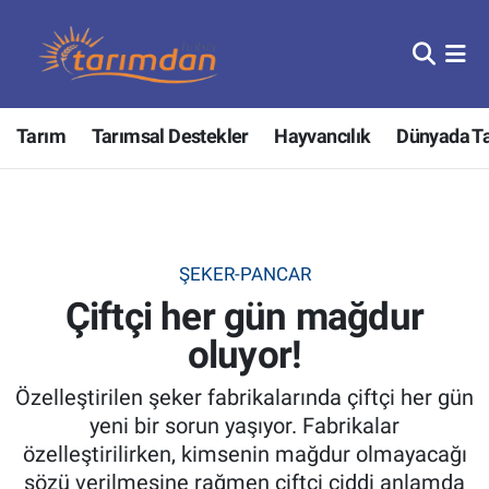
Tarım
Nöbetçi Eczaneler
Tarım
Tarımsal Destekler
Hayvancılık
Dünyada T
Hayvancılık
Hava Durumu
Gıda
Trafik Durumu
Güncel
Süper Lig Puan Durumu ve Fikstür
ŞEKER-PANCAR
Çiftçi her gün mağdur
Tarımsal Destekler
Tüm Manşetler
oluyor!
Tarım Bakanlığı
Son Dakika Haberleri
Özelleştirilen şeker fabrikalarında çiftçi her gün
TZOB
Haber Arşivi
yeni bir sorun yaşıyor. Fabrikalar
özelleştirilirken, kimsenin mağdur olmayacağı
Tarım Kredi Kooperatifleri
sözü verilmesine rağmen çiftçi ciddi anlamda