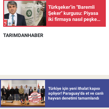
Türkşeker’in "Baremli
Şeker" kurgusu: Piyasa
iki firmaya nasıl peşkeş
çekiliyor?
TARIMDANHABER
Türkiye için yeni ithalat kapısı
açılıyor! Paraguay'da et ve canlı
hayvan denetimi tamamlandı