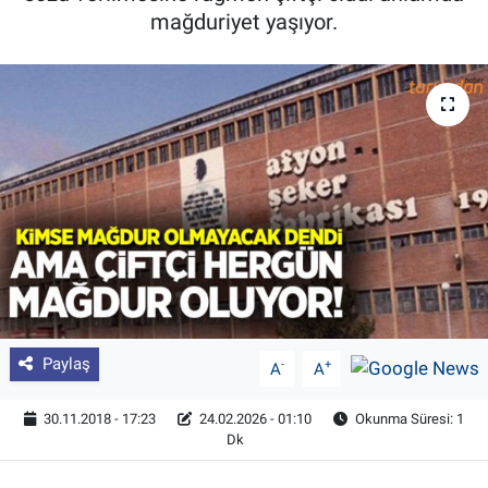
mağduriyet yaşıyor.
Pankobirlik
Et fiyatları
Tarım Bilgisi
Yetiştirici Soruyor
Dünyada Tarım
Üretici Birlikleri
Paylaş
-
+
A
A
Şeker ve Şekerli Mamüller
30.11.2018 - 17:23
24.02.2026 - 01:10
Okunma Süresi: 1
Tahıllar ve Baklagiller
Dk
Tohum