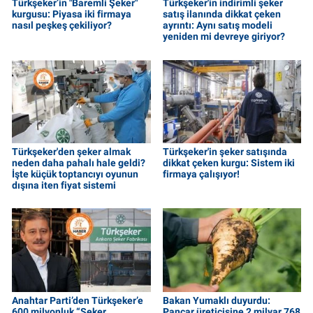
Türkşeker’in "Baremli Şeker"
Türkşeker'in indirimli şeker
kurgusu: Piyasa iki firmaya
satış ilanında dikkat çeken
nasıl peşkeş çekiliyor?
ayrıntı: Aynı satış modeli
yeniden mi devreye giriyor?
Türkşeker'den şeker almak
Türkşeker'in şeker satışında
neden daha pahalı hale geldi?
dikkat çeken kurgu: Sistem iki
İşte küçük toptancıyı oyunun
firmaya çalışıyor!
dışına iten fiyat sistemi
Anahtar Parti’den Türkşeker’e
Bakan Yumaklı duyurdu:
600 milyonluk “Şeker
Pancar üreticisine 2 milyar 768