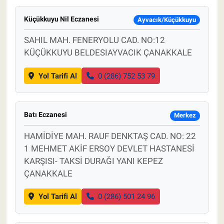
Küçükkuyu Nil Eczanesi
Ayvacık/Küçükkuyu
SAHIL MAH. FENERYOLU CAD. NO:12
KÜÇÜKKUYU BELDESIAYVACIK ÇANAKKALE
Yol Tarifi Al
0 (286) 752 53 79
Batı Eczanesi
Merkez
HAMİDİYE MAH. RAUF DENKTAŞ CAD. NO: 22
1 MEHMET AKİF ERSOY DEVLET HASTANESİ
KARŞISI- TAKSİ DURAĞI YANI KEPEZ
ÇANAKKALE
Yol Tarifi Al
0 (286) 501 24 96