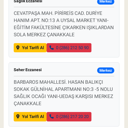
Sağlık Eczanesi
Merkez
CEVATPAŞA MAH. PİRİREİS CAD. DURİYE
HANIM APT. NO:13 A UYSAL MARKET YANI-
EĞİTİM FAKÜLTESİNE ÇIKARKEN IŞIKLARDAN
SOLA MERKEZ ÇANAKKALE
Yol Tarifi Al
0 (286) 212 50 90
Seher Eczanesi
Merkez
BARBAROS MAHALLESİ. HASAN BALIKÇI
SOKAK GÜLNİHAL APARTMANI NO:3 -5 NOLU
SAĞLIK OCAĞI YANI-UEDAŞ KARŞISI MERKEZ
ÇANAKKALE
Yol Tarifi Al
0 (286) 217 20 20