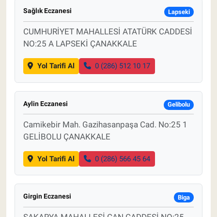
Sağlık Eczanesi
Lapseki
CUMHURİYET MAHALLESİ ATATÜRK CADDESİ
NO:25 A LAPSEKİ ÇANAKKALE
Yol Tarifi Al
0 (286) 512 10 17
Aylin Eczanesi
Gelibolu
Camikebir Mah. Gazihasanpaşa Cad. No:25 1
GELİBOLU ÇANAKKALE
Yol Tarifi Al
0 (286) 566 45 64
Girgin Eczanesi
Biga