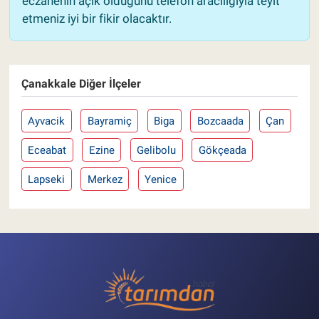
eczanenin açık olduğunu telefon aracılığıyla teyit
etmeniz iyi bir fikir olacaktır.
Çanakkale Diğer İlçeler
Ayvacik
Bayramiç
Biga
Bozcaada
Çan
Eceabat
Ezine
Gelibolu
Gökçeada
Lapseki
Merkez
Yenice