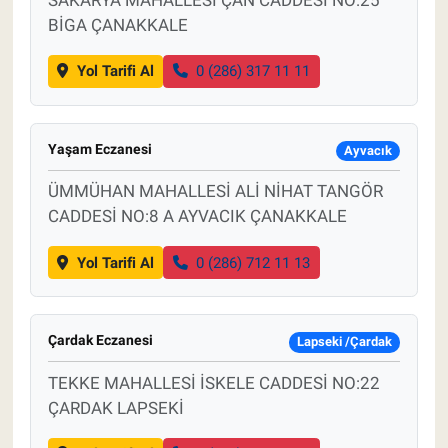
SAKARYA MAHALLESİ ÇAN CADDESİ NO:25
BİGA ÇANAKKALE
Yol Tarifi Al
0 (286) 317 11 11
Yaşam Eczanesi
Ayvacık
ÜMMÜHAN MAHALLESİ ALİ NİHAT TANGÖR
CADDESİ NO:8 A AYVACIK ÇANAKKALE
Yol Tarifi Al
0 (286) 712 11 13
Çardak Eczanesi
Lapseki /Çardak
TEKKE MAHALLESİ İSKELE CADDESİ NO:22
ÇARDAK LAPSEKİ