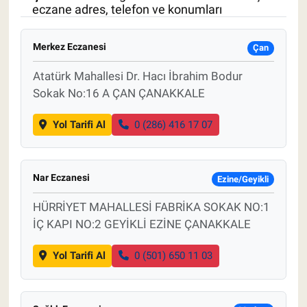
eczane adres, telefon ve konumları
Pankobirlik
Merkez Eczanesi
Çan
Et fiyatları
Atatürk Mahallesi Dr. Hacı İbrahim Bodur
Sokak No:16 A ÇAN ÇANAKKALE
Tarım Bilgisi
Yol Tarifi Al
0 (286) 416 17 07
Yetiştirici Soruyor
Dünyada Tarım
Nar Eczanesi
Ezine/Geyikli
Üretici Birlikleri
HÜRRİYET MAHALLESİ FABRİKA SOKAK NO:1
İÇ KAPI NO:2 GEYİKLİ EZİNE ÇANAKKALE
Şeker ve Şekerli Mamüller
Yol Tarifi Al
0 (501) 650 11 03
Tahıllar ve Baklagiller
Tohum