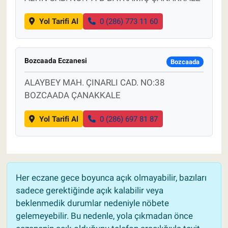
Yol Tarifi Al
0 (286) 773 11 60
Bozcaada Eczanesi
Bozcaada
ALAYBEY MAH. ÇINARLI CAD. NO:38
BOZCAADA ÇANAKKALE
Yol Tarifi Al
0 (286) 697 81 87
Her eczane gece boyunca açık olmayabilir, bazıları
sadece gerektiğinde açık kalabilir veya
beklenmedik durumlar nedeniyle nöbete
gelemeyebilir. Bu nedenle, yola çıkmadan önce