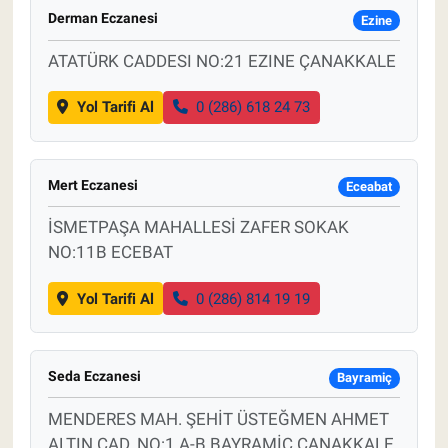
Derman Eczanesi
Ezine
ATATÜRK CADDESI NO:21 EZINE ÇANAKKALE
Yol Tarifi Al
0 (286) 618 24 73
Mert Eczanesi
Eceabat
İSMETPAŞA MAHALLESİ ZAFER SOKAK
NO:11B ECEBAT
Yol Tarifi Al
0 (286) 814 19 19
Seda Eczanesi
Bayramiç
MENDERES MAH. ŞEHİT ÜSTEĞMEN AHMET
ALTIN CAD. NO:1 A-B BAYRAMİÇ ÇANAKKALE