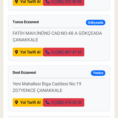
Yol Tarifi Al
0 (286) 532 50 86
Tunca Eczanesi
Gökçeada
FATİH MAH.İNÖNÜ CAD.NO:48 A GÖKÇEADA
ÇANAKKALE
Yol Tarifi Al
0 (286) 887 47 63
Dost Eczanesi
Yenice
Yeni Mahallesi Biga Caddesi No:19
Z07YENICE ÇANAKKALE
Yol Tarifi Al
0 (286) 474 42 52