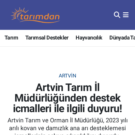
Tarım
Nöbetçi Eczaneler
Tarım
Tarımsal Destekler
Hayvancılık
Dünyada T
Hayvancılık
Hava Durumu
Gıda
Trafik Durumu
Güncel
Süper Lig Puan Durumu ve Fikstür
ARTVIN
Artvin Tarım İl
Tarımsal Destekler
Tüm Manşetler
Müdürlüğünden destek
Tarım Bakanlığı
Son Dakika Haberleri
icmalleri ile ilgili duyuru!
TZOB
Haber Arşivi
Artvin Tarım ve Orman İl Müdürlüğü, 2023 yılı
arılı kovan ve damızlık ana arı desteklemesi
Tarım Kredi Kooperatifleri