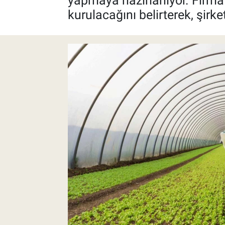
yapmaya hazırlanıyor. Firma
kurulacağını belirterek, şirke
Pankobirlik
Et fiyatları
Tarım Bilgisi
Yetiştirici Soruyor
Dünyada Tarım
Üretici Birlikleri
Şeker ve Şekerli Mamüller
Tahıllar ve Baklagiller
Tohum