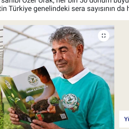
 sahibi Özer Urak, her biri 50 dönüm bü
tin Türkiye genelindeki sera sayısının da hı
Y