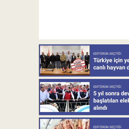
EDITÖRÜN SEÇTIĞI
Türkiye için y
canlı hayvan 
EDITÖRÜN SEÇTIĞI
5 yıl sonra d
başlatılan el
alındı
EDITÖRÜN SEÇTIĞI