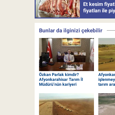
Et kesim fiya
fiyatları ile p
Bunlar da ilginizi çekebilir
Özkan Parlak kimdir?
Afyonkar
Afyonkarahisar Tarım İl
işlenme
Müdürü’nün kariyeri
tarım ara