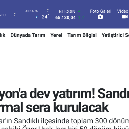
Foto Galeri
Video
DOLAR
°
24
47,7106
0.17
EURO
55,1652
0.27
lık
Dünyada Tarım
Yerel
Tarım Bilgisi
Yetiştirici 
STERLİN
64,4046
0.35
GRAM ALTIN
6648.99
2.59
BİST100
13.773
-19
BITCOIN
65.130,04
1.2
yon'a dev yatırım! Sandı
rmal sera kurulacak
ar'ın Sandıklı ilçesinde toplam 300 dönüm