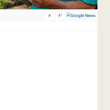
-
+
A
A