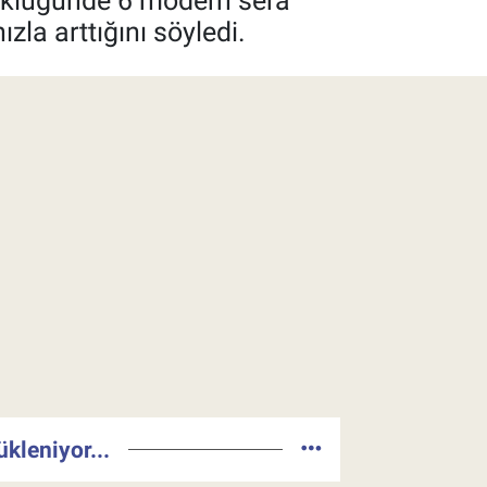
yüklüğünde 6 modern sera
zla arttığını söyledi.
ükleniyor...