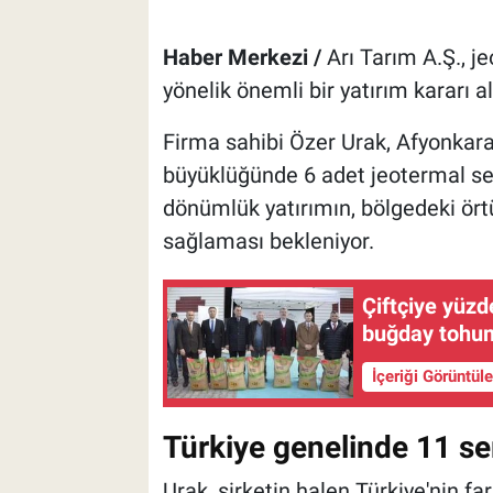
Haber Merkezi /
Arı Tarım A.Ş., j
yönelik önemli bir yatırım kararı al
Firma sahibi Özer Urak, Afyonkarah
büyüklüğünde 6 adet jeotermal se
dönümlük yatırımın, bölgedeki örtü
sağlaması bekleniyor.
Çiftçiye yüzd
buğday tohum
İçeriği Görüntül
Türkiye genelinde 11 se
Urak, şirketin halen Türkiye'nin fa