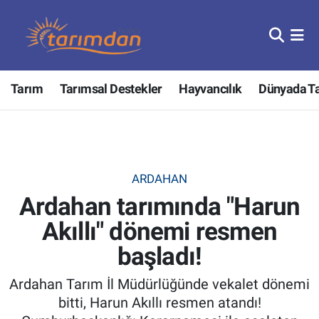
Tarım
Nöbetçi Eczaneler
Tarım
Tarımsal Destekler
Hayvancılık
Dünyada T
Hayvancılık
Hava Durumu
Gıda
Trafik Durumu
Güncel
Süper Lig Puan Durumu ve Fikstür
ARDAHAN
Ardahan tarımında "Harun
Tarımsal Destekler
Tüm Manşetler
Akıllı" dönemi resmen
Tarım Bakanlığı
Son Dakika Haberleri
başladı!
TZOB
Haber Arşivi
Ardahan Tarım İl Müdürlüğünde vekalet dönemi
bitti, Harun Akıllı resmen atandı!
Tarım Kredi Kooperatifleri