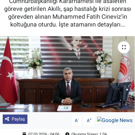
Cumhurbaşkanlığı Kararnamesi ile asaleten
göreve getirilen Akıllı, şap hastalığı krizi sonrası
Pankobirlik
görevden alınan Muhammed Fatih Cineviz’in
koltuğuna oturdu. İşte atamanın detayları...
Et fiyatları
Tarım Bilgisi
Yetiştirici Soruyor
Dünyada Tarım
Üretici Birlikleri
Şeker ve Şekerli Mamüller
Tahıllar ve Baklagiller
Paylaş
-
+
A
A
Tohum
07.03.2026 - 04:06
Okunma Süresi: 1 Dk