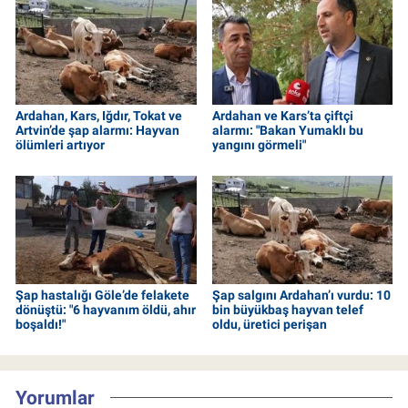
Ardahan, Kars, Iğdır, Tokat ve
Ardahan ve Kars’ta çiftçi
Artvin’de şap alarmı: Hayvan
alarmı: "Bakan Yumaklı bu
ölümleri artıyor
yangını görmeli"
Şap hastalığı Göle’de felakete
Şap salgını Ardahan’ı vurdu: 10
dönüştü: "6 hayvanım öldü, ahır
bin büyükbaş hayvan telef
boşaldı!"
oldu, üretici perişan
Yorumlar