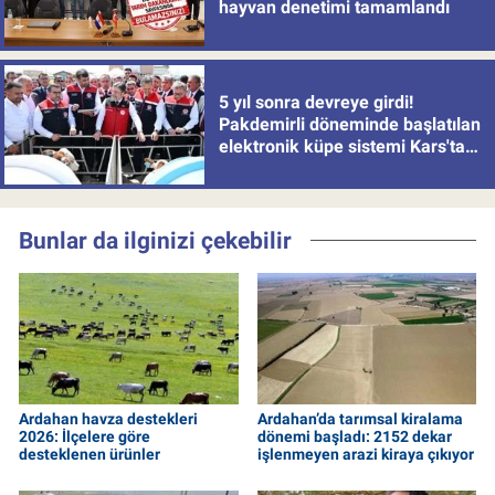
hayvan denetimi tamamlandı
5 yıl sonra devreye girdi!
Pakdemirli döneminde başlatılan
elektronik küpe sistemi Kars'tan
uygulamaya alındı
Bunlar da ilginizi çekebilir
Ardahan havza destekleri
Ardahan’da tarımsal kiralama
2026: İlçelere göre
dönemi başladı: 2152 dekar
desteklenen ürünler
işlenmeyen arazi kiraya çıkıyor