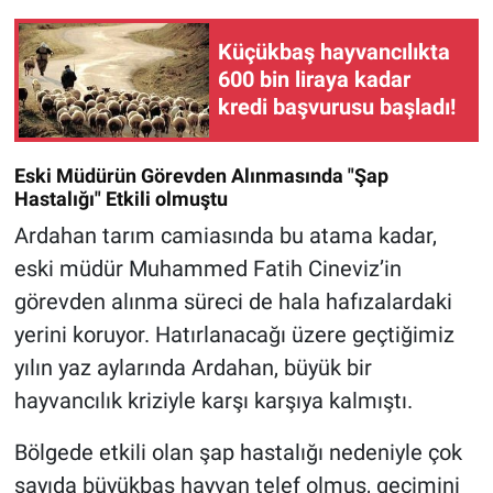
Küçükbaş hayvancılıkta
600 bin liraya kadar
kredi başvurusu başladı!
Eski Müdürün Görevden Alınmasında "Şap
Hastalığı" Etkili olmuştu
Ardahan tarım camiasında bu atama kadar,
eski müdür Muhammed Fatih Cineviz’in
görevden alınma süreci de hala hafızalardaki
yerini koruyor. Hatırlanacağı üzere geçtiğimiz
yılın yaz aylarında Ardahan, büyük bir
hayvancılık kriziyle karşı karşıya kalmıştı.
Bölgede etkili olan şap hastalığı nedeniyle çok
sayıda büyükbaş hayvan telef olmuş, geçimini