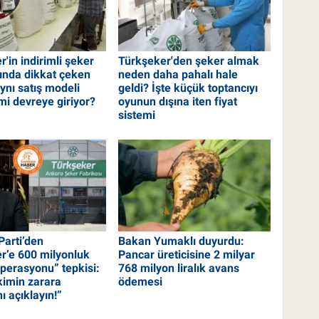
'in indirimli şeker
Türkşeker'den şeker almak
nında dikkat çeken
neden daha pahalı hale
Aynı satış modeli
geldi? İşte küçük toptancıyı
mi devreye giriyor?
oyunun dışına iten fiyat
sistemi
Parti’den
Bakan Yumaklı duyurdu:
r’e 600 milyonluk
Pancar üreticisine 2 milyar
perasyonu” tepkisi:
768 milyon liralık avans
kimin zarara
ödemesi
nı açıklayın!”