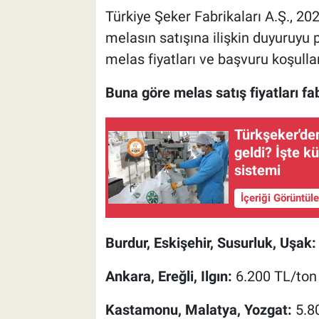
Türkiye Şeker Fabrikaları A.Ş., 
melasın satışına ilişkin duyuruyu 
melas fiyatları ve başvuru koşullar
Buna göre melas satış fiyatları fabr
Türkşeker'de
geldi? İşte k
sistemi
İçeriği Görüntül
Burdur, Eskişehir, Susurluk, Uşak:
Ankara, Ereğli, Ilgın:
6.200 TL/ton
Kastamonu, Malatya, Yozgat:
5.8