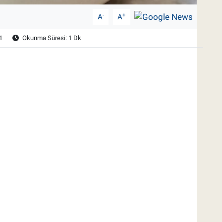
-
+
A
A
1
Okunma Süresi: 1 Dk