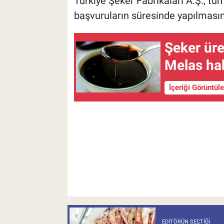
Türkiye Şeker Fabrikaları A.Ş., t
başvuruların süresinde yapılmasını 
Şeker üre
Melas ha
İçeriği Görüntül
EDITÖRÜN SEÇTIĞI