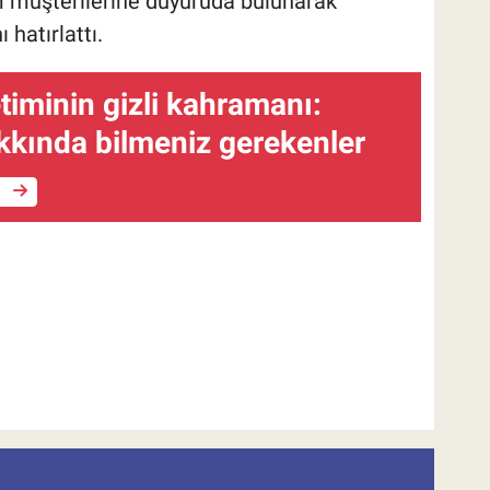
üm müşterilerine duyuruda bulunarak
hatırlattı.
timinin gizli kahramanı:
kkında bilmeniz gerekenler
e