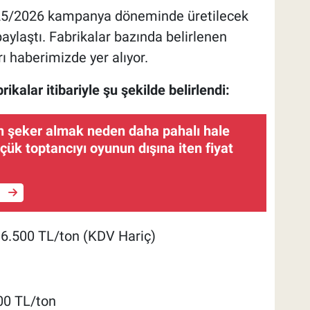
2025/2026 kampanya döneminde üretilecek
paylaştı. Fabrikalar bazında belirlenen
ı haberimizde yer alıyor.
ikalar itibariyle şu şekilde belirlendi:
n şeker almak neden daha pahalı hale
üçük toptancıyı oyunun dışına iten fiyat
e
6.500 TL/ton (KDV Hariç)
00 TL/ton