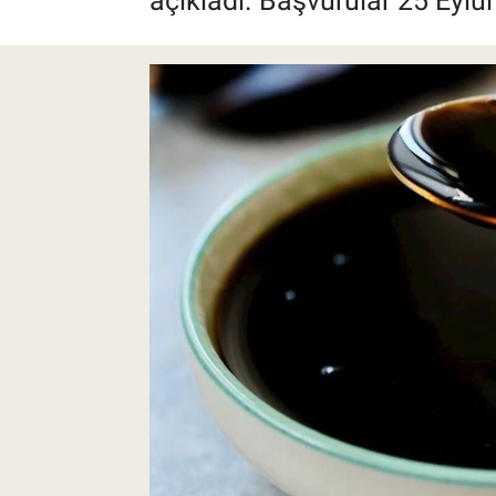
açıkladı. Başvurular 25 Eylül
Pankobirlik
Et fiyatları
Tarım Bilgisi
Yetiştirici Soruyor
Dünyada Tarım
Üretici Birlikleri
Şeker ve Şekerli Mamüller
Tahıllar ve Baklagiller
Tohum