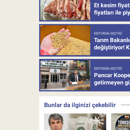
Et kesim fiya
fiyatları ile p
EDITÖRÜN SEÇTIĞI
Tarım Bakanlı
değiştiriyor! K
EDITÖRÜN SEÇTIĞI
Pancar Kooper
getirmeyen güb
Bunlar da ilginizi çekebilir