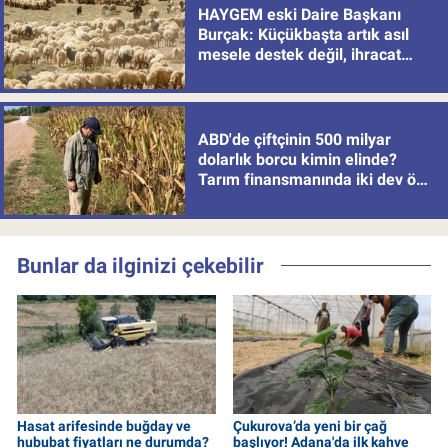
HAYGEM eski Daire Başkanı
Burçak: Küçükbaşta artık asıl
mesele destek değil, ihracat
politikası
ABD'de çiftçinin 500 milyar
dolarlık borcu kimin elinde?
Tarım finansmanında iki dev öne
çıkıyor
Bunlar da ilginizi çekebilir
Hasat arifesinde buğday ve
Çukurova’da yeni bir çağ
hububat fiyatları ne durumda?
başlıyor! Adana'da ilk kahve