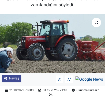
zamlandığını söyledi.
Pankobirlik
Et fiyatları
Tarım Bilgisi
Yetiştirici Soruyor
Dünyada Tarım
Üretici Birlikleri
Paylaş
-
+
A
A
Şeker ve Şekerli Mamüller
21.10.2021 - 19:00
31.12.2025 - 21:10
Okunma Süresi: 1
Tahıllar ve Baklagiller
Dk
Tohum