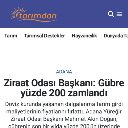
Tarım
Nöbetçi Eczaneler
Tarım
Tarımsal Destekler
Hayvancılık
Dünyada T
Hayvancılık
Hava Durumu
Gıda
Trafik Durumu
Güncel
Süper Lig Puan Durumu ve Fikstür
ADANA
Ziraat Odası Başkanı: Gübre
Tarımsal Destekler
Tüm Manşetler
yüzde 200 zamlandı
Tarım Bakanlığı
Son Dakika Haberleri
Döviz kurunda yaşanan dalgalanma tarım girdi
TZOB
Haber Arşivi
maliyetlerinin fiyatlarını fırlattı. Adana Yüreğir
Ziraat Odası Başkanı Mehmet Akın Doğan,
Tarım Kredi Kooperatifleri
gübrenin son bir yılda yüzde 200'ün üzerinde