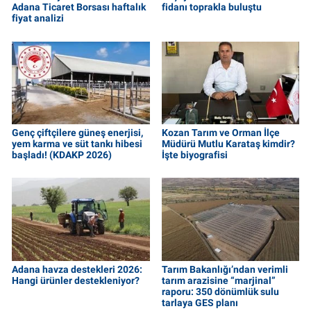
Adana Ticaret Borsası haftalık
fidanı toprakla buluştu
fiyat analizi
Genç çiftçilere güneş enerjisi,
Kozan Tarım ve Orman İlçe
yem karma ve süt tankı hibesi
Müdürü Mutlu Karataş kimdir?
başladı! (KDAKP 2026)
İşte biyografisi
Adana havza destekleri 2026:
Tarım Bakanlığı’ndan verimli
Hangi ürünler destekleniyor?
tarım arazisine “marjinal”
raporu: 350 dönümlük sulu
tarlaya GES planı