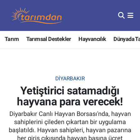
Tarım
Nöbetçi Eczaneler
Tarım
Tarımsal Destekler
Hayvancılık
Dünyada T
Hayvancılık
Hava Durumu
Gıda
Trafik Durumu
Güncel
Süper Lig Puan Durumu ve Fikstür
DIYARBAKIR
Yetiştirici satamadığı
Tarımsal Destekler
Tüm Manşetler
hayvana para verecek!
Tarım Bakanlığı
Son Dakika Haberleri
Diyarbakır Canlı Hayvan Borsası'nda, hayvan
TZOB
Haber Arşivi
sahiplerini çileden çıkartan bir uygulama
başlatıldı. Hayvan sahipleri, hayvan pazarına
Tarım Kredi Kooperatifleri
her giriş çıkışında hayvan başına ücret