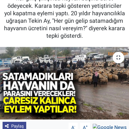
ödeyecek. Karara tepki gösteren yetiştiriciler
Pankobirlik
yol kapatma eylemi yaptı. 20 yıldır hayvancılıkla
uğraşan Tekin Ay, "Her gün gelip satamadığım
Et fiyatları
hayvanın ücretini nasıl vereyim?" diyerek karara
tepki gösterdi.
Tarım Bilgisi
Yetiştirici Soruyor
Dünyada Tarım
Üretici Birlikleri
Şeker ve Şekerli Mamüller
Tahıllar ve Baklagiller
Paylaş
-
+
A
A
Tohum