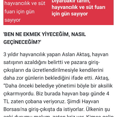
Diyarbakır tarım,
hayvancılık ve süt fuarı
için gün sayıyor
'BEN NE EKMEK YİYECEĞİM, NASIL
GEÇİNECEĞİM?'
3 yıldır hayvancılık yapan Aslan Aktaş, hayvan
satışının azaldığını belirtti ve pazara giriş-
çıkışların da ücretlendirilmesiyle kendilerini
daha zor günlerin beklediğini ifade etti. Aktaş,
“Daha önceki belediye yönetimi böyle bir aksilik
çıkarmıyordu. Biz burada hayvan başı günde 4
TL zaten çobana veriyoruz. Şimdi Hayvan
Borsası'na giriş-çıkışta da istiyorlar. Ülkenin şu
anki durumu malum, zaten kriz var. Kimse gelip