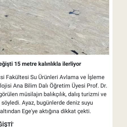
işti 15 metre kalınlıkla ilerliyor
si Fakültesi Su Ürünleri Avlama ve İşleme
jisi Ana Bilim Dalı Öğretim Üyesi Prof. Dr.
rülen müsilajın balıkçılık, dalış turizmi ve
i söyledi. Ayaz, bugünlerde deniz suyu
ltından Ege'ye aktığına dikkat çekti.
İŞTİ'