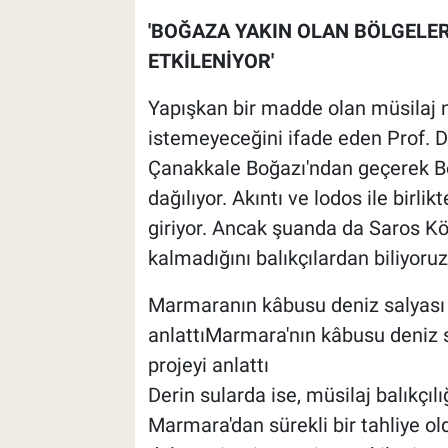
'BOĞAZA YAKIN OLAN BÖLGELER
ETKİLENİYOR'
Yapışkan bir madde olan müsilaj n
istemeyeceğini ifade eden Prof. Dr
Çanakkale Boğazı'ndan geçerek Bo
dağılıyor. Akıntı ve lodos ile birlik
giriyor. Ancak şuanda da Saros Kör
kalmadığını balıkçılardan biliyoruz
Marmaranın kâbusu deniz salyası iç
anlattıMarmara'nın kâbusu deniz sa
projeyi anlattı
Derin sularda ise, müsilaj balıkçıl
Marmara'dan sürekli bir tahliye o