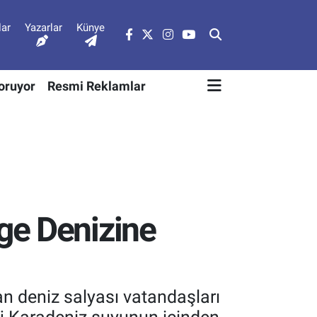
lar
Yazarlar
Künye
Soruyor
Resmi Reklamlar
ge Denizine
n deniz salyası vatandaşları