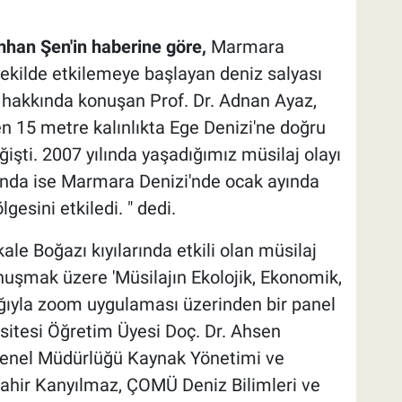
han Şen'in haberine göre,
Marmara
şekilde etkilemeye başlayan deniz salyası
u hakkında konuşan Prof. Dr. Adnan Ayaz,
n 15 metre kalınlıkta Ege Denizi'ne doğru
ğişti. 2007 yılında yaşadığımız müsilaj olayı
anda ise Marmara Denizi'nde ocak ayında
esini etkiledi. " dedi.
 Boğazı kıyılarında etkili olan müsilaj
uşmak üzere 'Müsilajın Ekolojik, Ekonomik,
lığıyla zoom uygulaması üzerinden bir panel
rsitesi Öğretim Üyesi Doç. Dr. Ahsen
 Genel Müdürlüğü Kaynak Yönetimi ve
 Mahir Kanyılmaz, ÇOMÜ Deniz Bilimleri ve