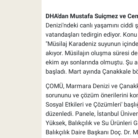
DHA'dan Mustafa Suiçmez ve Cem
Denizi'ndeki canlı yaşamını ciddi 
vatandaşları tedirgin ediyor. Kon
"Müsilaj Karadeniz suyunun içinde
akıyor. Müsilajın oluşma süresi de
ekim ayı sonlarında olmuştu. Şu 
başladı. Mart ayında Çanakkale bölg
ÇOMÜ, Marmara Denizi ve Çanakkale
sorununu ve çözüm önerilerini kon
Sosyal Etkileri ve Çözümleri' baş
düzenledi. Panele, İstanbul Ünive
Yüksek, Balıkçılık ve Su Ürünleri
Balıkçılık Daire Başkanı Doç. Dr.