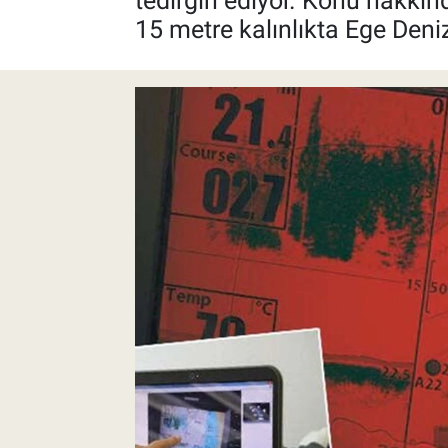
tedirgin ediyor. Konu hakkı
15 metre kalınlıkta Ege Deniz
Pankobirlik
Et fiyatları
Tarım Bilgisi
Yetiştirici Soruyor
Dünyada Tarım
Üretici Birlikleri
Şeker ve Şekerli Mamüller
Tahıllar ve Baklagiller
Tohum