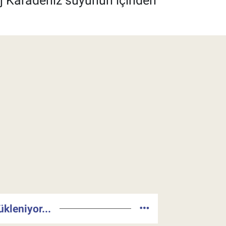
aj Karadeniz suyunun içinden
ükleniyor...