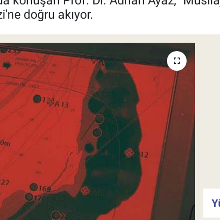
nda konuşan Prof. Dr. Adnan Ayaz, "Müsil
i'ne doğru akıyor.
Y