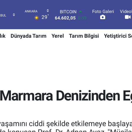
Foto Galeri
Video
DOLAR
°
29
47,5986
0.06
EURO
55,0700
0.1
lık
Dünyada Tarım
Yerel
Tarım Bilgisi
Yetiştirici 
STERLİN
64,2438
0.21
GRAM ALTIN
6518.23
0.39
BİST100
13.768
48
BITCOIN
64.602,05
0.69
 Marmara Denizinden E
aşamını ciddi şekilde etkilemeye başlaya