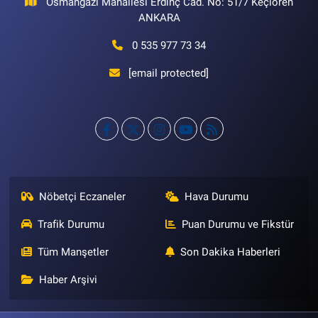
Osmangazi Mahallesi Erdinç Cad. No: 51/7 Keçiören
ANKARA
0 535 977 73 34
[email protected]
Nöbetçi Eczaneler
Hava Durumu
Trafik Durumu
Puan Durumu ve Fikstür
Tüm Manşetler
Son Dakika Haberleri
Haber Arşivi