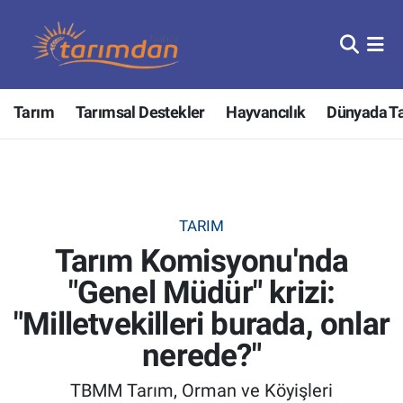
Tarım
Nöbetçi Eczaneler
Tarım
Tarımsal Destekler
Hayvancılık
Dünyada T
Hayvancılık
Hava Durumu
Gıda
Trafik Durumu
Güncel
Süper Lig Puan Durumu ve Fikstür
TARIM
Tarım Komisyonu'nda
Tarımsal Destekler
Tüm Manşetler
"Genel Müdür" krizi:
Tarım Bakanlığı
Son Dakika Haberleri
"Milletvekilleri burada, onlar
TZOB
Haber Arşivi
nerede?"
TBMM Tarım, Orman ve Köyişleri
Tarım Kredi Kooperatifleri