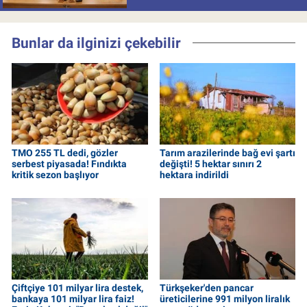
Bunlar da ilginizi çekebilir
TMO 255 TL dedi, gözler
Tarım arazilerinde bağ evi şartı
serbest piyasada! Fındıkta
değişti! 5 hektar sınırı 2
kritik sezon başlıyor
hektara indirildi
Çiftçiye 101 milyar lira destek,
Türkşeker'den pancar
bankaya 101 milyar lira faiz!
üreticilerine 991 milyon liralık