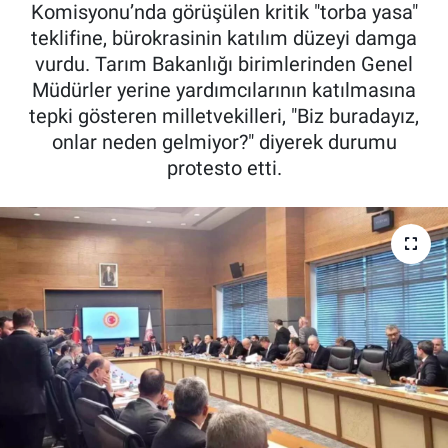
Komisyonu’nda görüşülen kritik "torba yasa"
Pankobirlik
teklifine, bürokrasinin katılım düzeyi damga
vurdu. Tarım Bakanlığı birimlerinden Genel
Et fiyatları
Müdürler yerine yardımcılarının katılmasına
tepki gösteren milletvekilleri, "Biz buradayız,
Tarım Bilgisi
onlar neden gelmiyor?" diyerek durumu
protesto etti.
Yetiştirici Soruyor
Dünyada Tarım
Üretici Birlikleri
Şeker ve Şekerli Mamüller
Tahıllar ve Baklagiller
Tohum