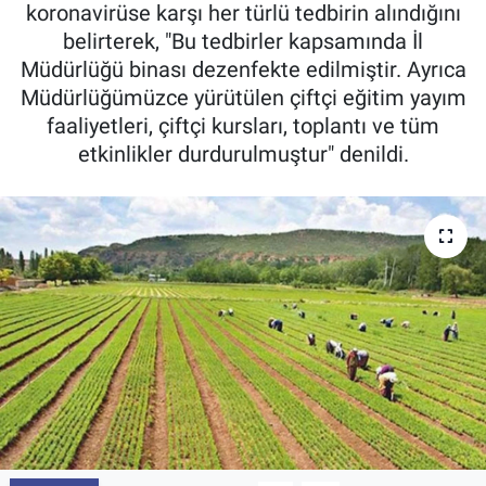
koronavirüse karşı her türlü tedbirin alındığını
Pankobirlik
belirterek, "Bu tedbirler kapsamında İl
Müdürlüğü binası dezenfekte edilmiştir. Ayrıca
Et fiyatları
Müdürlüğümüzce yürütülen çiftçi eğitim yayım
faaliyetleri, çiftçi kursları, toplantı ve tüm
Tarım Bilgisi
etkinlikler durdurulmuştur" denildi.
Yetiştirici Soruyor
Dünyada Tarım
Üretici Birlikleri
Şeker ve Şekerli Mamüller
Tahıllar ve Baklagiller
Tohum