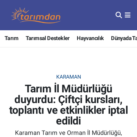
Tarım
Nöbetçi Eczaneler
Tarım
Tarımsal Destekler
Hayvancılık
Dünyada T
Hayvancılık
Hava Durumu
Gıda
Trafik Durumu
Güncel
Süper Lig Puan Durumu ve Fikstür
KARAMAN
Tarım İl Müdürlüğü
Tarımsal Destekler
Tüm Manşetler
duyurdu: Çiftçi kursları,
Tarım Bakanlığı
Son Dakika Haberleri
toplantı ve etkinlikler iptal
TZOB
Haber Arşivi
edildi
Karaman Tarım ve Orman İl Müdürlüğü,
Tarım Kredi Kooperatifleri