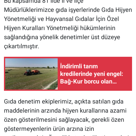
Bu kapsamda 81 İlde İl ve İlçe
Müdürlüklerimizce gıda işyerlerinde Gıda Hijyen
Yönetmeliği ve Hayvansal Gıdalar İçin Özel
Hijyen Kuralları Yönetmeliği hükümlerinin
sağlandığına yönelik denetimler üst düzeye
çıkartılmıştır.
İndirimli tarım
kredilerinde yeni engel:
Bağ-Kur borcu olan
üretici dışlandı
Gıda denetim ekiplerimiz, açıkta satılan gıda
maddelerinin arzında hijyen kurallarına azami
özen gösterilmesini sağlayacak, gerekli özen
göstermeyenlerin ürün arzına izin