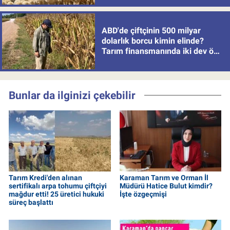
ABD'de çiftçinin 500 milyar
dolarlık borcu kimin elinde?
Tarım finansmanında iki dev öne
çıkıyor
Bunlar da ilginizi çekebilir
Tarım Kredi'den alınan
Karaman Tarım ve Orman İl
sertifikalı arpa tohumu çiftçiyi
Müdürü Hatice Bulut kimdir?
mağdur etti! 25 üretici hukuki
İşte özgeçmişi
süreç başlattı