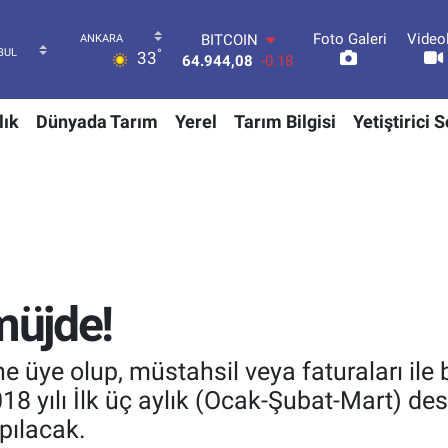
Foto Galeri
Video
DOLAR
°
33
47,7436
0.18
EURO
55,2510
0.32
lık
Dünyada Tarım
Yerel
Tarım Bilgisi
Yetiştirici 
STERLİN
64,4811
0.38
GRAM ALTIN
6660.55
0.03
BİST100
13.779
-14
BITCOIN
64.944,08
-0.18
müjde!
ine üye olup, müstahsil veya faturaları ile bi
018 yılı İlk üç aylık (Ocak-Şubat-Mart) d
pılacak.