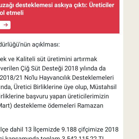
zağı desteklemesi askıya çıktı: Üreticiler
rol etmeli
e
dürlüğü'nün açıklması:
mek ve Kaliteli süt üretimini artırmak
verilen Çiğ Süt Desteği 2018 yılında da
018/21 No'lu Hayvancılık Desteklemeleri
da, Üretici Birliklerine üye olup, Müstahsil
 birliklerine başvuru yapan üreticilerimizin
at-Mart) destekleme ödemeleri Ramazan
çe dahil 13 İlçemizde 9.188 çifçimize 2018
mesi kapsamında toplam 3.542.115,22 TL