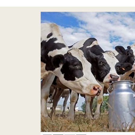
Pankobirlik
Et fiyatları
Tarım Bilgisi
Yetiştirici Soruyor
Dünyada Tarım
Üretici Birlikleri
Şeker ve Şekerli Mamüller
Tahıllar ve Baklagiller
Tohum