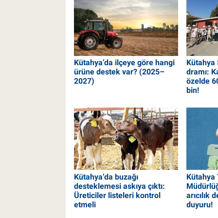
Kütahya’da ilçeye göre hangi
Kütahya 
ürüne destek var? (2025–
dramı: K
2027)
özelde 6
bin!
Kütahya’da buzağı
Kütahya 
desteklemesi askıya çıktı:
Müdürlüğ
Üreticiler listeleri kontrol
arıcılık d
etmeli
duyuru!