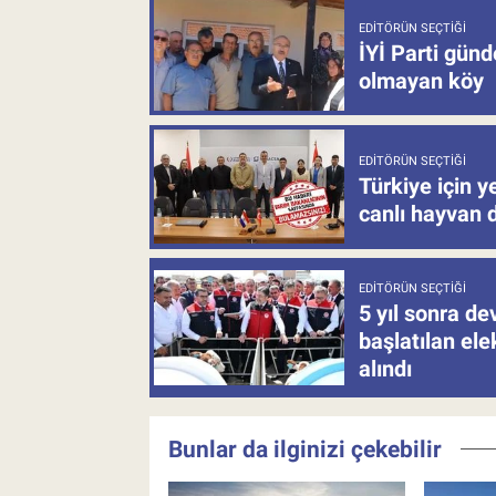
EDITÖRÜN SEÇTIĞI
İYİ Parti gün
olmayan köy
EDITÖRÜN SEÇTIĞI
Türkiye için y
canlı hayvan 
EDITÖRÜN SEÇTIĞI
5 yıl sonra d
başlatılan el
alındı
Bunlar da ilginizi çekebilir