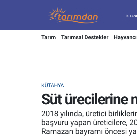
Tarım
Nöbetçi Eczaneler
Tarım
Tarımsal Destekler
Hayvancı
Hayvancılık
Hava Durumu
Gıda
Trafik Durumu
Güncel
Süper Lig Puan Durumu ve Fikstür
KÜTAHYA
Tarımsal Destekler
Tüm Manşetler
Süt ürecilerine 
Tarım Bakanlığı
Son Dakika Haberleri
2018 yılında, üretici birlikler
TZOB
Haber Arşivi
başvuru yapan üreticilere, 2
Ramazan bayramı öncesi ya
Tarım Kredi Kooperatifleri