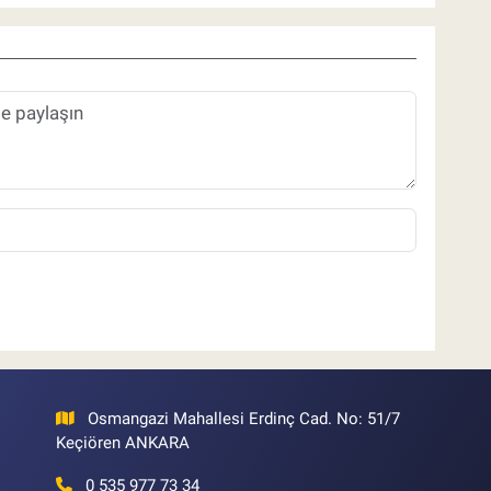
Osmangazi Mahallesi Erdinç Cad. No: 51/7
Keçiören ANKARA
0 535 977 73 34