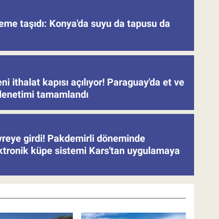
deme taşıdı: Konya'da suyu da tapusu da
eni ithalat kapısı açılıyor! Paraguay'da et ve
denetimi tamamlandı
evreye girdi! Pakdemirli döneminde
ektronik küpe sistemi Kars'tan uygulamaya