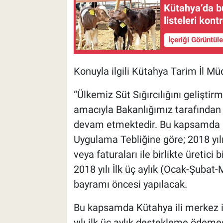
Kütahya’da bu
listeleri kont
İçeriği Görüntül
Konuyla ilgili Kütahya Tarim İl Mü
“Ülkemiz Süt Sığırcılığını geliştir
amacıyla Bakanlığımız tarafından 
devam etmektedir. Bu kapsamda 2
Uygulama Tebliğine göre; 2018 yılın
veya faturaları ile birlikte üretici
2018 yılı İlk üç aylık (Ocak-Şub
bayramı öncesi yapılacak.
Bu kapsamda Kütahya ili merkez il
yılı ilk üç aylık destekleme öde