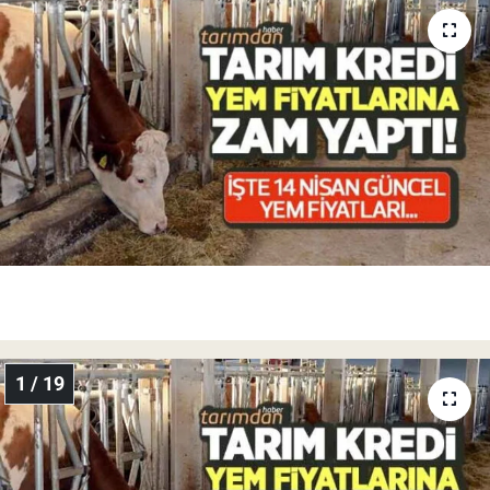
Pankobirlik
Et fiyatları
Tarım Bilgisi
Yetiştirici Soruyor
Dünyada Tarım
Üretici Birlikleri
Şeker ve Şekerli Mamüller
1 / 19
Tahıllar ve Baklagiller
Tohum