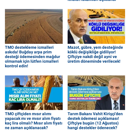
TMO destekleme icmalleri
Mazot, gübre, yem desteğinde
askıda! Buğday arpa prim
köklü değişikliğe gidiliyor!
desteği ödemesinden mağdur
Çiftçiye nakdi değil ayni ve
olmamak için lütfen icmalleri
üretim döneminde verilecek!
kontrol edin!
TMO çiftçiden mısır alımı
Tarım Bakanı Vahit Kirişçi’den
yapacak mı ve mısır alım fiyatı
destek ödemesi açıklaması!
kaç lira olmalı? Mısır alım fiyatı
Çiftçiye bugün (12 Ağustos)
ne zaman açıklanacak?
hangi destekler ödenecek?