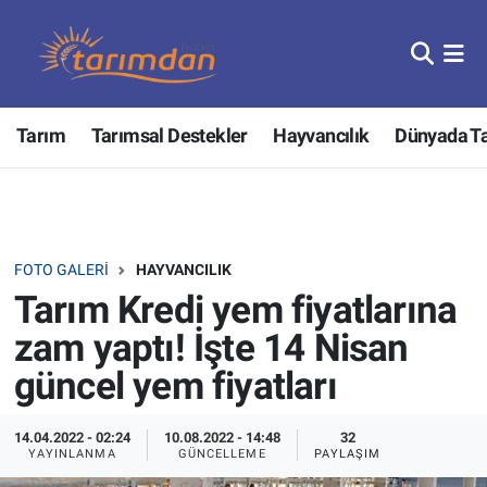
Tarım
Nöbetçi Eczaneler
Tarım
Tarımsal Destekler
Hayvancılık
Dünyada T
Hayvancılık
Hava Durumu
Gıda
Trafik Durumu
Güncel
Süper Lig Puan Durumu ve Fikstür
FOTO GALERI
HAYVANCILIK
Tarım Kredi yem fiyatlarına
Tarımsal Destekler
Tüm Manşetler
zam yaptı! İşte 14 Nisan
Tarım Bakanlığı
Son Dakika Haberleri
güncel yem fiyatları
TZOB
Haber Arşivi
14.04.2022 - 02:24
10.08.2022 - 14:48
32
YAYINLANMA
GÜNCELLEME
PAYLAŞIM
Tarım Kredi Kooperatifleri