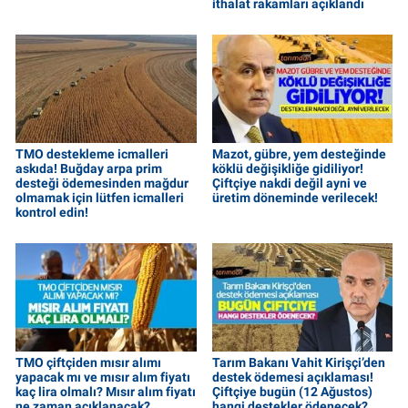
ithalat rakamları açıklandı
TMO destekleme icmalleri
Mazot, gübre, yem desteğinde
askıda! Buğday arpa prim
köklü değişikliğe gidiliyor!
desteği ödemesinden mağdur
Çiftçiye nakdi değil ayni ve
olmamak için lütfen icmalleri
üretim döneminde verilecek!
kontrol edin!
TMO çiftçiden mısır alımı
Tarım Bakanı Vahit Kirişçi’den
yapacak mı ve mısır alım fiyatı
destek ödemesi açıklaması!
kaç lira olmalı? Mısır alım fiyatı
Çiftçiye bugün (12 Ağustos)
ne zaman açıklanacak?
hangi destekler ödenecek?