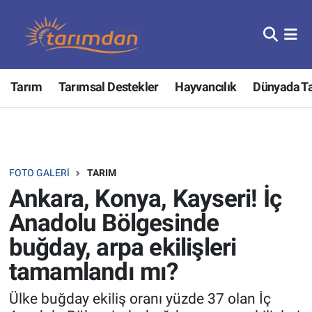
Tarım
Nöbetçi Eczaneler
Tarım
Tarımsal Destekler
Hayvancılık
Dünyada T
Hayvancılık
Hava Durumu
Gıda
Trafik Durumu
Güncel
Süper Lig Puan Durumu ve Fikstür
FOTO GALERI
TARIM
Ankara, Konya, Kayseri! İç
Tarımsal Destekler
Tüm Manşetler
Anadolu Bölgesinde
Tarım Bakanlığı
Son Dakika Haberleri
buğday, arpa ekilişleri
tamamlandı mı?
TZOB
Haber Arşivi
Ülke buğday ekiliş oranı yüzde 37 olan İç
Tarım Kredi Kooperatifleri