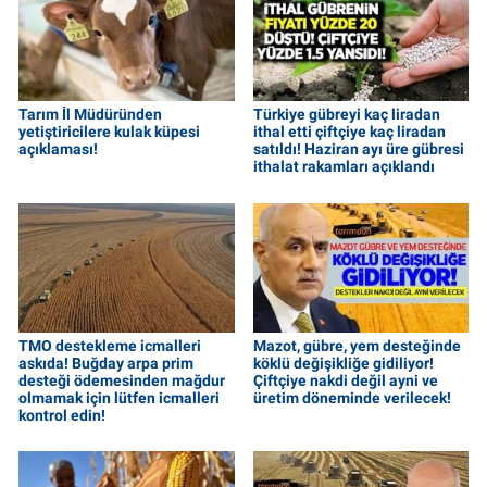
Tarım İl Müdüründen
Türkiye gübreyi kaç liradan
yetiştiricilere kulak küpesi
ithal etti çiftçiye kaç liradan
açıklaması!
satıldı! Haziran ayı üre gübresi
ithalat rakamları açıklandı
TMO destekleme icmalleri
Mazot, gübre, yem desteğinde
askıda! Buğday arpa prim
köklü değişikliğe gidiliyor!
desteği ödemesinden mağdur
Çiftçiye nakdi değil ayni ve
olmamak için lütfen icmalleri
üretim döneminde verilecek!
kontrol edin!