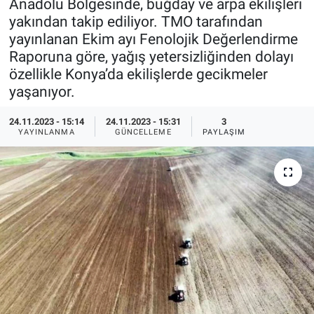
Anadolu Bölgesinde, buğday ve arpa ekilişleri
yakından takip ediliyor. TMO tarafından
Pankobirlik
yayınlanan Ekim ayı Fenolojik Değerlendirme
Raporuna göre, yağış yetersizliğinden dolayı
Et fiyatları
özellikle Konya’da ekilişlerde gecikmeler
yaşanıyor.
Tarım Bilgisi
24.11.2023 - 15:14
24.11.2023 - 15:31
3
Yetiştirici Soruyor
YAYINLANMA
GÜNCELLEME
PAYLAŞIM
Dünyada Tarım
Üretici Birlikleri
Şeker ve Şekerli Mamüller
Tahıllar ve Baklagiller
Tohum