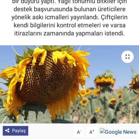
bir duyuru yaptı. Yağlı tohumlu bitkiler için
destek başvurusunda bulunan üreticilere
Pankobirlik
yönelik askı icmalleri yayınlandı. Çiftçilerin
kendi bilgilerini kontrol etmeleri ve varsa
Et fiyatları
itirazlarını zamanında yapmaları istendi.
Tarım Bilgisi
Yetiştirici Soruyor
Dünyada Tarım
Üretici Birlikleri
Şeker ve Şekerli Mamüller
Tahıllar ve Baklagiller
Paylaş
-
+
A
A
Tohum