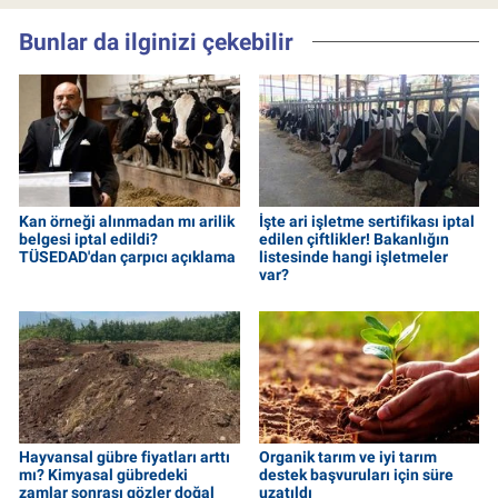
Bunlar da ilginizi çekebilir
Kan örneği alınmadan mı arilik
İşte ari işletme sertifikası iptal
belgesi iptal edildi?
edilen çiftlikler! Bakanlığın
TÜSEDAD'dan çarpıcı açıklama
listesinde hangi işletmeler
var?
Hayvansal gübre fiyatları arttı
Organik tarım ve iyi tarım
mı? Kimyasal gübredeki
destek başvuruları için süre
zamlar sonrası gözler doğal
uzatıldı