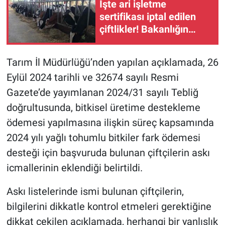
İşte ari işletme
sertifikası iptal edilen
çiftlikler! Bakanlığın
listesinde hangi
işletmeler var?
Tarım İl Müdürlüğü’nden yapılan açıklamada, 26
Eylül 2024 tarihli ve 32674 sayılı Resmi
Gazete’de yayımlanan 2024/31 sayılı Tebliğ
doğrultusunda, bitkisel üretime destekleme
ödemesi yapılmasına ilişkin süreç kapsamında
2024 yılı yağlı tohumlu bitkiler fark ödemesi
desteği için başvuruda bulunan çiftçilerin askı
icmallerinin eklendiği belirtildi.
Askı listelerinde ismi bulunan çiftçilerin,
bilgilerini dikkatle kontrol etmeleri gerektiğine
dikkat çekilen açıklamada, herhangi bir yanlışlık