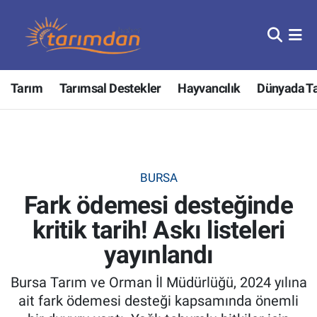
Tarım
Nöbetçi Eczaneler
Tarım
Tarımsal Destekler
Hayvancılık
Dünyada T
Hayvancılık
Hava Durumu
Gıda
Trafik Durumu
Güncel
Süper Lig Puan Durumu ve Fikstür
BURSA
Fark ödemesi desteğinde
Tarımsal Destekler
Tüm Manşetler
kritik tarih! Askı listeleri
Tarım Bakanlığı
Son Dakika Haberleri
yayınlandı
TZOB
Haber Arşivi
Bursa Tarım ve Orman İl Müdürlüğü, 2024 yılına
ait fark ödemesi desteği kapsamında önemli
Tarım Kredi Kooperatifleri