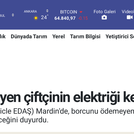
Foto Galeri
Video
DOLAR
°
24
47,7436
0.18
EURO
55,2510
0.32
lık
Dünyada Tarım
Yerel
Tarım Bilgisi
Yetiştirici 
STERLİN
64,4811
0.38
GRAM ALTIN
6660.55
0
BİST100
13.779
-14
BITCOIN
64.840,97
-0.15
n çiftçinin elektriği k
Dicle EDAŞ) Mardin'de, borcunu ödemeye
eceğini duyurdu.