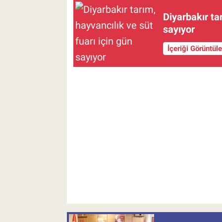
Diyarbakır tar
sayıyor
İçeriği Görüntül