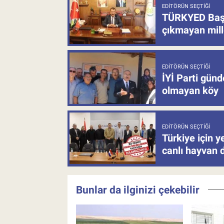
EDITÖRÜN SEÇTIĞI
TÜRKYED Başka
çıkmayan mill
EDITÖRÜN SEÇTIĞI
İYİ Parti gün
olmayan köy
EDITÖRÜN SEÇTIĞI
Türkiye için y
canlı hayvan 
Bunlar da ilginizi çekebilir