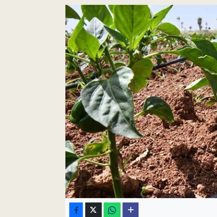
Pankobirlik
Et fiyatları
Tarım Bilgisi
Yetiştirici Soruyor
Dünyada Tarım
Üretici Birlikleri
Şeker ve Şekerli Mamüller
Tahıllar ve Baklagiller
Tohum