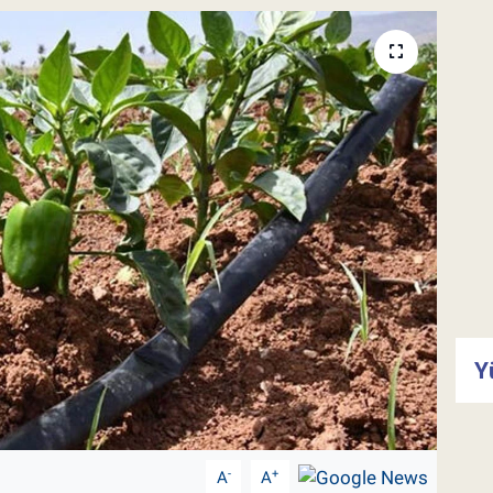
Y
-
+
A
A