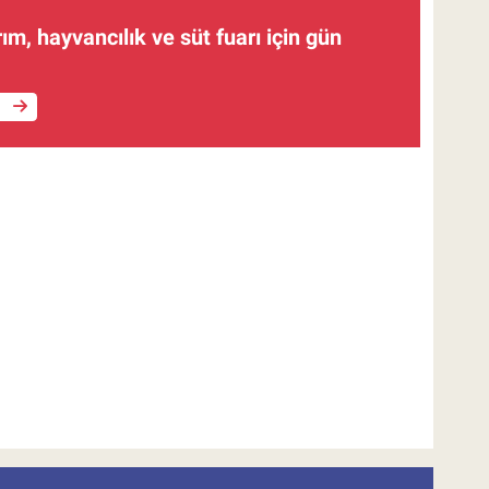
ım, hayvancılık ve süt fuarı için gün
e